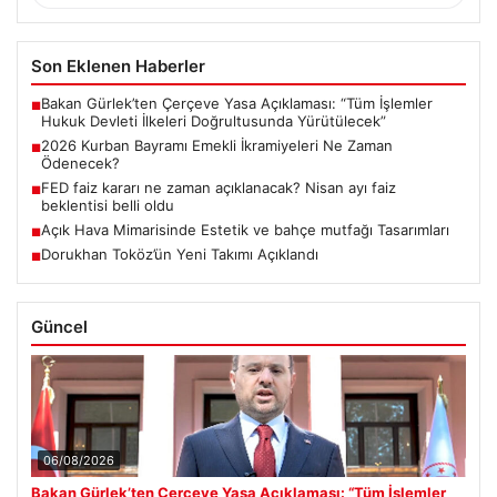
Son Eklenen Haberler
Bakan Gürlek’ten Çerçeve Yasa Açıklaması: “Tüm İşlemler
■
Hukuk Devleti İlkeleri Doğrultusunda Yürütülecek”
2026 Kurban Bayramı Emekli İkramiyeleri Ne Zaman
■
Ödenecek?
FED faiz kararı ne zaman açıklanacak? Nisan ayı faiz
■
beklentisi belli oldu
Açık Hava Mimarisinde Estetik ve bahçe mutfağı Tasarımları
■
Dorukhan Toköz’ün Yeni Takımı Açıklandı
■
Güncel
06/08/2026
Bakan Gürlek’ten Çerçeve Yasa Açıklaması: “Tüm İşlemler