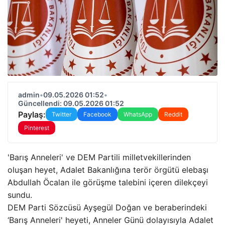
admin
•
09.05.2026 01:52
•
Güncellendi: 09.05.2026 01:52
Paylaş:
Twitter
Facebook
WhatsApp
Reddit
Pinterest
'Barış Anneleri' ve DEM Partili milletvekillerinden
oluşan heyet, Adalet Bakanlığına terör örgütü elebaşı
Abdullah Öcalan ile görüşme talebini içeren dilekçeyi
sundu.
DEM Parti Sözcüsü Ayşegül Doğan ve beraberindeki
‘Barış Anneleri' heyeti, Anneler Günü dolayısıyla Adalet