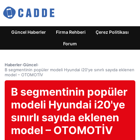
Güncel Haberler
Firma Rehberi
Çerez Politikası
Forum
Haberler
›
Güncel
›
B segmentinin popüler modeli Hyundai i20'ye sınırlı sayıda eklenen
model – OTOMOTİV
B segmentinin popüler
modeli Hyundai i20'ye
sınırlı sayıda eklenen
model – OTOMOTİV