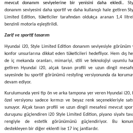
mevcut donanım seviyelerine bir yenisini daha ekledi.
. Sty
donanım seviyesini daha sportif ve daha kullanışlı hale getiren St
Limited Edition, tüketiciler tarafından oldukça aranan 1,4 litre
benzinli motorla eşleştirildi.
Zarif ve sportif tasarım
Hyundai i20, Style Limited Edition donanım seviyesiyle görünüm 
konfor unsurlarına dikkat eden tüketicileri hedefliyor. Hem dış 
de iç mekanda oranları, mimariyi, stili ve teknolojiyi uyumlu ha
getiren Hyundai i20, alçak tavan profili ve uzun dingil mesafe
sayesinde bu sportif görünümü restyling versiyonunda da koruma
devam ediyor.
Kurulumunda yeni tip ön ve arka tampona yer veren Hyundai i20, 
özel versiyonu sadece kırmızı ve beyaz renk seçenekleriyle satı
sunuyor. Alçak tavan profili ve uzun dingil mesafesi mevcut spor
duruşunu güçlendiren i20 Style Limited Edition, piyano siyahı ta
rengiyle de estetik görünümünü güçlendiriyor. Bu konu
destekleyen bir diğer eklenti ise 17 inç jantlardır.