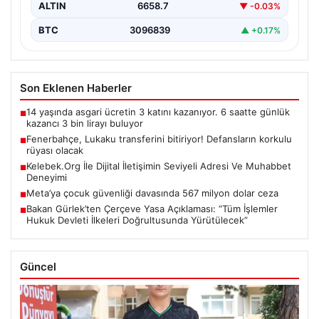
ALTIN
6658.7
▼ -0.03%
BTC
3096839
▲ +0.17%
Son Eklenen Haberler
14 yaşında asgari ücretin 3 katını kazanıyor. 6 saatte günlük
■
kazancı 3 bin lirayı buluyor
Fenerbahçe, Lukaku transferini bitiriyor! Defansların korkulu
■
rüyası olacak
Kelebek.Org İle Dijital İletişimin Seviyeli Adresi Ve Muhabbet
■
Deneyimi
Meta’ya çocuk güvenliği davasında 567 milyon dolar ceza
■
Bakan Gürlek’ten Çerçeve Yasa Açıklaması: “Tüm İşlemler
■
Hukuk Devleti İlkeleri Doğrultusunda Yürütülecek”
Güncel