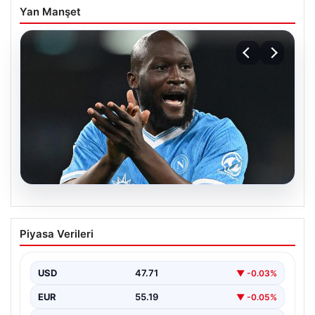
Yan Manşet
08.08.2026
Fenerbahçe, Lukaku transferini
Piyasa Verileri
bitiriyor! Defansların korkulu rüyası
olacak
USD
47.71
▼ -0.03%
EUR
55.19
▼ -0.05%