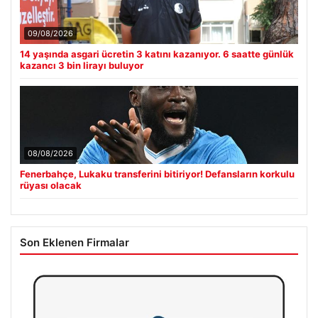
09/08/2026
14 yaşında asgari ücretin 3 katını kazanıyor. 6 saatte günlük
kazancı 3 bin lirayı buluyor
08/08/2026
Fenerbahçe, Lukaku transferini bitiriyor! Defansların korkulu
rüyası olacak
Son Eklenen Firmalar