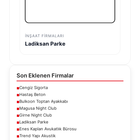
İNŞAAT FIRMALARI
Ladiksan Parke
Son Eklenen Firmalar
Cengiz Sigorta
■
Hastaş Beton
■
Bulkoon Toptan Ayakkabı
■
Magusa Night Club
■
Girne Night Club
■
Ladiksan Parke
■
Enes Kaplan Avukatlık Bürosu
■
Trend Yapı Akustik
■