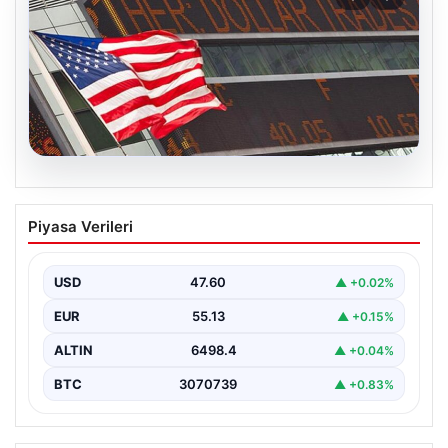
04.08.2026
FED faiz kararı ne zaman açıklanacak?
Piyasa Verileri
Nisan ayı faiz beklentisi belli oldu
USD
47.60
▲ +0.02%
EUR
55.13
▲ +0.15%
ALTIN
6498.4
▲ +0.04%
BTC
3070739
▲ +0.83%