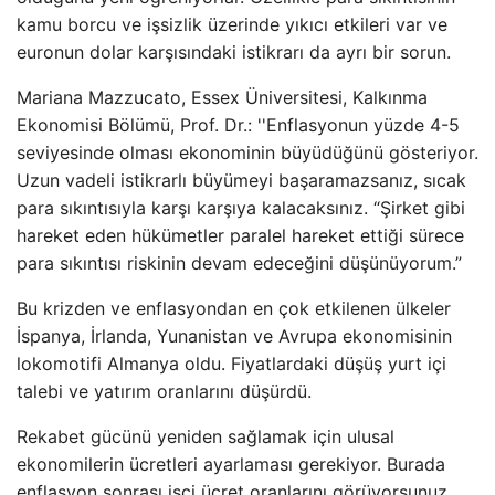
kamu borcu ve işsizlik üzerinde yıkıcı etkileri var ve
euronun dolar karşısındaki istikrarı da ayrı bir sorun.
Mariana Mazzucato, Essex Üniversitesi, Kalkınma
Ekonomisi Bölümü, Prof. Dr.: ''Enflasyonun yüzde 4-5
seviyesinde olması ekonominin büyüdüğünü gösteriyor.
Uzun vadeli istikrarlı büyümeyi başaramazsanız, sıcak
para sıkıntısıyla karşı karşıya kalacaksınız. “Şirket gibi
hareket eden hükümetler paralel hareket ettiği sürece
para sıkıntısı riskinin devam edeceğini düşünüyorum.”
Bu krizden ve enflasyondan en çok etkilenen ülkeler
İspanya, İrlanda, Yunanistan ve Avrupa ekonomisinin
lokomotifi Almanya oldu. Fiyatlardaki düşüş yurt içi
talebi ve yatırım oranlarını düşürdü.
Rekabet gücünü yeniden sağlamak için ulusal
ekonomilerin ücretleri ayarlaması gerekiyor. Burada
enflasyon sonrası işçi ücret oranlarını görüyorsunuz.