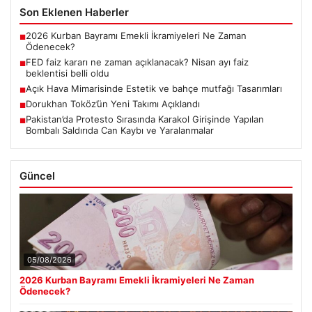
Son Eklenen Haberler
2026 Kurban Bayramı Emekli İkramiyeleri Ne Zaman
■
Ödenecek?
FED faiz kararı ne zaman açıklanacak? Nisan ayı faiz
■
beklentisi belli oldu
Açık Hava Mimarisinde Estetik ve bahçe mutfağı Tasarımları
■
Dorukhan Toköz’ün Yeni Takımı Açıklandı
■
Pakistan’da Protesto Sırasında Karakol Girişinde Yapılan
■
Bombalı Saldırıda Can Kaybı ve Yaralanmalar
Güncel
05/08/2026
2026 Kurban Bayramı Emekli İkramiyeleri Ne Zaman
Ödenecek?