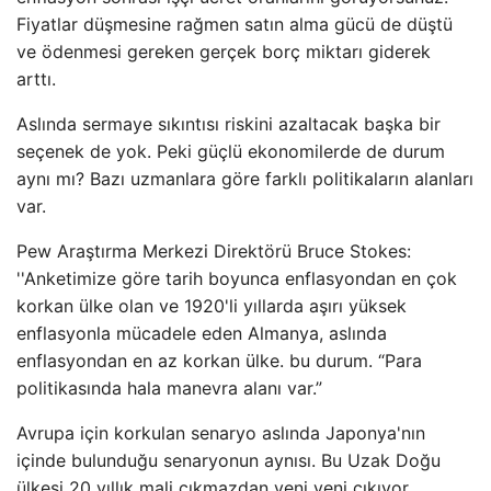
Fiyatlar düşmesine rağmen satın alma gücü de düştü
ve ödenmesi gereken gerçek borç miktarı giderek
arttı.
Aslında sermaye sıkıntısı riskini azaltacak başka bir
seçenek de yok. Peki güçlü ekonomilerde de durum
aynı mı? Bazı uzmanlara göre farklı politikaların alanları
var.
Pew Araştırma Merkezi Direktörü Bruce Stokes:
''Anketimize göre tarih boyunca enflasyondan en çok
korkan ülke olan ve 1920'li yıllarda aşırı yüksek
enflasyonla mücadele eden Almanya, aslında
enflasyondan en az korkan ülke. bu durum. “Para
politikasında hala manevra alanı var.”
Avrupa için korkulan senaryo aslında Japonya'nın
içinde bulunduğu senaryonun aynısı. Bu Uzak Doğu
ülkesi 20 yıllık mali çıkmazdan yeni yeni çıkıyor.