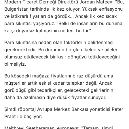
Modern Ticaret Derneği Direktörü Jordan Mateev: ''Bu,
Bulgaristan tarihinde ilk kez oluyor. Yüksek enflasyonu
ve istikrarlı fiyatları da gördük… Ancak ilk kez sıcak
para sıkıntısı yaşıyoruz. “Belki de insanların bu duruma
karşı duyarsız kalmasının nedeni budur.”
Para sıkıntısına neden olan faktörlerin belirlenmesi
gerekmektedir. Bu durumun borçlu ülkeleri ve aileleri
olumsuz etkileyecek bir kısır döngüyü tetikleyeceğini
bilmeliyiz.
Bu köşedeki mağaza fiyatlarını biraz düşürdü ama
müşteriler artık eskisi kadar talepkar değil. Ancak
görüldüğü gibi tedarikçiler, gelecekteki gelirlerinin
daha da azalmasın diye düşük fiyatlar sunuyor.
Şimdi röportaj Avrupa Merkez Bankası yöneticisi Peter
Praet ile başlıyor:
Maithreyi Seetharaman, euronews: ''Tamam, şimdi