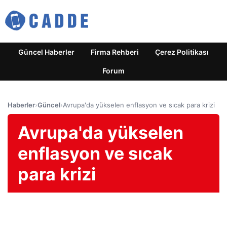
Güncel Haberler
Firma Rehberi
Çerez Politikası
Forum
Haberler
›
Güncel
›
Avrupa'da yükselen enflasyon ve sıcak para krizi
Avrupa'da yükselen
enflasyon ve sıcak
para krizi