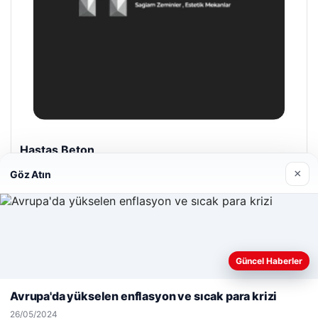
Hastaş Beton
26/05/2026
×
Göz Atın
Web sitemizi nasıl kullandığınızı daha iyi anlayabilmek,
Güncel Haberler
deneyiminizi kişiselleştirmek ve geliştirmek amacıyla çerezler
© 2026 Cadde – Güncel Haberler
kullanıyoruz.
Çerez Politikamız
Avrupa'da yükselen enflasyon ve sıcak para krizi
malta dil okulları
|
lemagrup.com.tr
Reddet
Kabul Et
26/05/2024