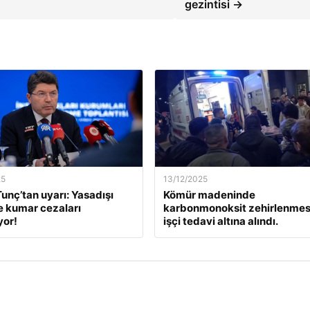
gezintisi →
25
13/12/2025
unç’tan uyarı: Yasadışı
Kömür madeninde
e kumar cezaları
karbonmonoksit zehirlenmesi
yor!
işçi tedavi altına alındı.