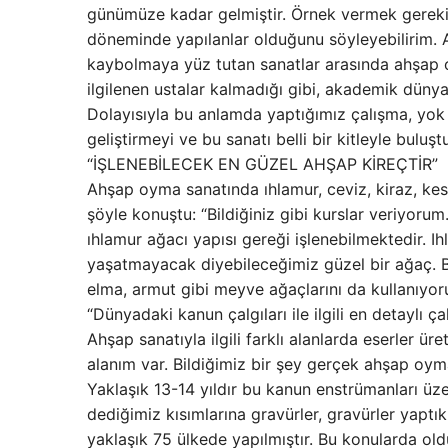
günümüze kadar gelmiştir. Örnek vermek gerekir
döneminde yapılanlar olduğunu söyleyebilirim
kaybolmaya yüz tutan sanatlar arasında ahşap oy
ilgilenen ustalar kalmadığı gibi, akademik düny
Dolayısıyla bu anlamda yaptığımız çalışma, yok
geliştirmeyi ve bu sanatı belli bir kitleyle buluş
“İŞLENEBİLECEK EN GÜZEL AHŞAP KİREÇTİR”
Ahşap oyma sanatında ıhlamur, ceviz, kiraz, kesta
şöyle konuştu: “Bildiğiniz gibi kurslar veriyoru
ıhlamur ağacı yapısı gereği işlenebilmektedir. I
yaşatmayacak diyebileceğimiz güzel bir ağaç. Be
elma, armut gibi meyve ağaçlarını da kullanıyor
“Dünyadaki kanun çalgıları ile ilgili en detaylı ça
Ahşap sanatıyla ilgili farklı alanlarda eserler üre
alanım var. Bildiğimiz bir şey gerçek ahşap oymacı
Yaklaşık 13-14 yıldır bu kanun enstrümanları üz
dediğimiz kısımlarına gravürler, gravürler yaptık
yaklaşık 75 ülkede yapılmıştır. Bu konularda o