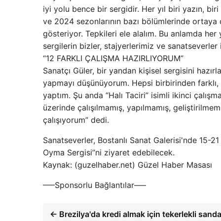
iyi yolu bence bir sergidir. Her yıl biri yazın, 
ve 2024 sezonlarının bazı bölümlerinde ortaya çık
gösteriyor. Tepkileri ele alalım. Bu anlamda her 
sergilerin bizler, stajyerlerimiz ve sanatseverl
“12 FARKLI ÇALIŞMA HAZIRLIYORUM”
Sanatçı Güler, bir yandan kişisel sergisini hazırl
yapmayı düşünüyorum. Hepsi birbirinden farklı, 
yaptım. Şu anda “Halı Taciri” isimli ikinci çal
üzerinde çalışılmamış, yapılmamış, geliştirilm
çalışıyorum” dedi.
Sanatseverler, Bostanlı Sanat Galerisi'nde 15-21 
Oyma Sergisi”ni ziyaret edebilecek.
Kaynak: (guzelhaber.net) Güzel Haber Masası
—–Sponsorlu Bağlantılar—–
← Brezilya'da kredi almak için tekerlekli san