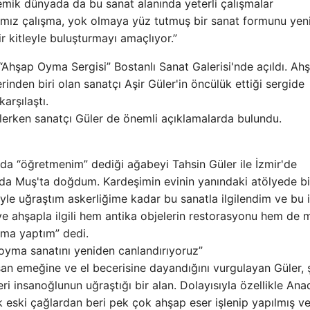
ademik dünyada da bu sanat alanında yeterli çalışmalar
ımız çalışma, yok olmaya yüz tutmuş bir sanat formunu yen
ir kitleyle buluşturmayı amaçlıyor.”
 “Ahşap Oyma Sergisi” Bostanlı Sanat Galerisi'nde açıldı. Ah
inden biri olan sanatçı Aşir Güler'in öncülük ettiği sergide
arşılaştı.
lerken sanatçı Güler de önemli açıklamalarda bulundu.
da “öğretmenim” dediği ağabeyi Tahsin Güler ile İzmir'de
lında Muş'ta doğdum. Kardeşimin evinin yanındaki atölyede bi
yle uğraştım askerliğime kadar bu sanatla ilgilendim ve bu i
ve ahşapla ilgili hem antika objelerin restorasyonu hem de 
ışma yaptım” dedi.
 oyma sanatını yeniden canlandırıyoruz”
san emeğine ve el becerisine dayandığını vurgulayan Güler, 
i insanoğlunun uğraştığı bir alan. Dolayısıyla özellikle Ana
 eski çağlardan beri pek çok ahşap eser işlenip yapılmış v