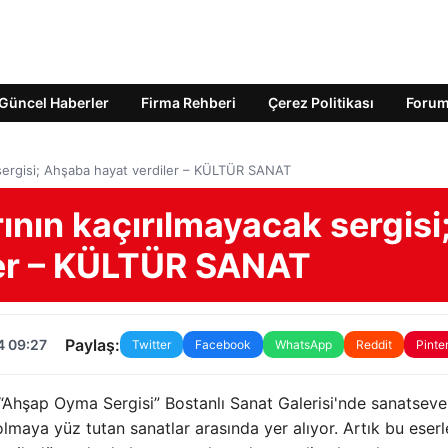
Güncel Haberler
Firma Rehberi
Çerez Politikası
Foru
k sergisi; Ahşaba hayat verdiler – KÜLTÜR SANAT
rının kaçırılmayacak sergisi
ler – KÜLTÜR SANAT
Paylaş:
4 09:27
Twitter
Facebook
WhatsApp
Reddit
Pinte
 “Ahşap Oyma Sergisi” Bostanlı Sanat Galerisi'nde sanatsever
maya yüz tutan sanatlar arasında yer alıyor. Artık bu eserl