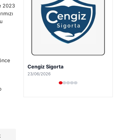
de 2023
rımızı
bu
 önce
Hastaş Beton
26/05/2026
p
k