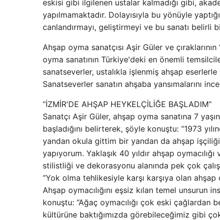
eskisi gibi ilgilenen ustalar kalmadığı gibi, ak
yapılmamaktadır. Dolayısıyla bu yönüyle yaptığ
canlandırmayı, geliştirmeyi ve bu sanatı belirli b
Ahşap oyma sanatçısı Aşir Güler ve çıraklarının
oyma sanatının Türkiye'deki en önemli temsilciler
sanatseverler, ustalıkla işlenmiş ahşap eserlerle k
Sanatseverler sanatın ahşaba yansımalarını ince
“İZMİR'DE AHŞAP HEYKELÇİLİĞE BAŞLADIM”
Sanatçı Aşir Güler, ahşap oyma sanatına 7 yaşın
başladığını belirterek, şöyle konuştu: “1973 yı
yandan okula gittim bir yandan da ahşap işçiliği
yapıyorum. Yaklaşık 40 yıldır ahşap oymacılığı 
stilistliği ve dekorasyonu alanında pek çok çal
“Yok olma tehlikesiyle karşı karşıya olan ahşap
Ahşap oymacılığını eşsiz kılan temel unsurun in
konuştu: “Ağaç oymacılığı çok eski çağlardan ber
kültürüne baktığımızda görebileceğimiz gibi çok