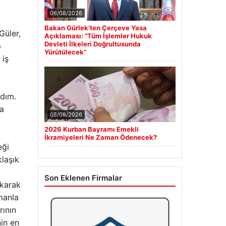
06/08/2026
Bakan Gürlek’ten Çerçeve Yasa
Güler,
Açıklaması: “Tüm İşlemler Hukuk
Devleti İlkeleri Doğrultusunda
p
Yürütülecek”
 iş
rdım.
la
05/08/2026
2026 Kurban Bayramı Emekli
İkramiyeleri Ne Zaman Ödenecek?
eği
laşık
Son Eklenen Firmalar
ıkarak
manla
rının
nin en