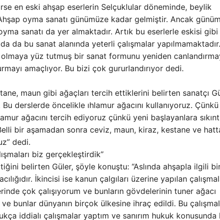
se en eski ahşap eserlerin Selçuklular döneminde, beylik
. Ahşap oyma sanatı günümüze kadar gelmiştir. Ancak günü
ma sanatı da yer almaktadır. Artık bu eserlerle eskisi gibi
ada da bu sanat alanında yeterli çalışmalar yapılmamaktadır
 olmaya yüz tutmuş bir sanat formunu yeniden canlandırmay
turmayı amaçlıyor. Bu bizi çok gururlandırıyor dedi.
ne, maun gibi ağaçları tercih ettiklerini belirten sanatçı Gü
m. Bu derslerde öncelikle ıhlamur ağacını kullanıyoruz. Çünkü
hlamur ağacını tercih ediyoruz çünkü yeni başlayanlara sıkınt
lli bir aşamadan sonra ceviz, maun, kiraz, kestane ve hatta
uz” dedi.
lışmaları biz gerçekleştirdik”
ttiğini belirten Güler, şöyle konuştu: “Aslında ahşapla ilgili b
lığıdır. İkincisi ise kanun çalgıları üzerine yapılan çalışmal
erinde çok çalışıyorum ve bunların gövdelerinin tuner ağacı
 ve bunlar dünyanın birçok ülkesine ihraç edildi. Bu çalışma
ldukça iddialı çalışmalar yaptım ve sanırım hukuk konusunda