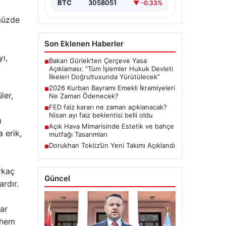
BTC
3058051
▼ -0.33%
müzde
Son Eklenen Haberler
.
ı,
Bakan Gürlek’ten Çerçeve Yasa
■
Açıklaması: “Tüm İşlemler Hukuk Devleti
İlkeleri Doğrultusunda Yürütülecek”
2026 Kurban Bayramı Emekli İkramiyeleri
■
ler,
Ne Zaman Ödenecek?
FED faiz kararı ne zaman açıklanacak?
■
Nisan ayı faiz beklentisi belli oldu
ı
Açık Hava Mimarisinde Estetik ve bahçe
■
 erik,
mutfağı Tasarımları
Dorukhan Toköz’ün Yeni Takımı Açıklandı
■
irkaç
Güncel
ardır.
lar
 hem