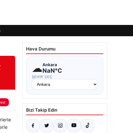
m
Hava Durumu
;
☁
Ankara
NaN°C
ŞEHIR SEÇ
rest
Bizi Takip Edin
lerle
erle