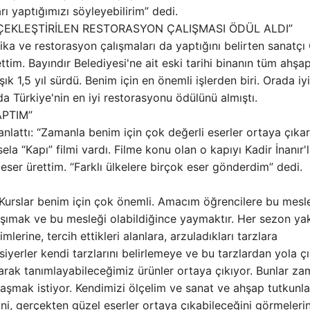
ı yaptığımızı söyleyebilirim” dedi.
RÇEKLEŞTİRİLEN RESTORASYON ÇALIŞMASI ÖDÜL ALDI”
ika ve restorasyon çalışmaları da yaptığını belirten sanatçı 
ttim. Bayındır Belediyesi'ne ait eski tarihi binanın tüm ahşa
k 1,5 yıl sürdü. Benim için en önemli işlerden biri. Orada iyi
a Türkiye'nin en iyi restorasyonu ödülünü almıştı.
APTIM”
 anlattı: “Zamanla benim için çok değerli eserler ortaya çıka
a “Kapı” filmi vardı. Filme konu olan o kapıyı Kadir İnanır'
eser ürettim. “Farklı ülkelere birçok eser gönderdim” dedi.
: “Kurslar benim için çok önemli. Amacım öğrencilere bu mesl
aşımak ve bu mesleği olabildiğince yaymaktır. Her sezon yak
mlerine, tercih ettikleri alanlara, arzuladıkları tarzlara
rsiyerler kendi tarzlarını belirlemeye ve bu tarzlardan yola ç
larak tanımlayabileceğimiz ürünler ortaya çıkıyor. Bunlar za
ylaşmak istiyor. Kendimizi ölçelim ve sanat ve ahşap tutkunla
ini, gerçekten güzel eserler ortaya çıkabileceğini görmeleri