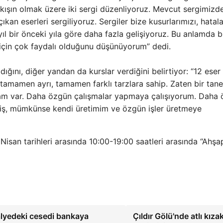
biri kışın olmak üzere iki sergi düzenliyoruz. Mevcut sergimiz
an eserleri sergiliyoruz. Sergiler bize kusurlarımızı, hatala
yıl bir önceki yıla göre daha fazla gelişiyoruz. Bu anlamda 
er için çok faydalı olduğunu düşünüyorum” dedi.
adığını, diğer yandan da kurslar verdiğini belirtiyor: “12 eser
tamamen ayrı, tamamen farklı tarzlara sahip. Zaten bir tane
ışmam var. Daha özgün çalışmalar yapmaya çalışıyorum. Daha
emiş, mümkünse kendi üretimim ve özgün işler üretmeye
Nisan tarihleri ​​arasında 10:00-19:00 saatleri arasında “Ahşa
dalyedeki cesedi bankaya
Çıldır Gölü'nde atlı kıza