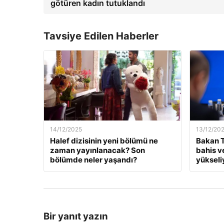
götüren kadın tutuklandı
Tavsiye Edilen Haberler
14/12/2025
13/12/20
Halef dizisinin yeni bölümü ne
Bakan T
zaman yayınlanacak? Son
bahis v
bölümde neler yaşandı?
yükseli
Bir yanıt yazın