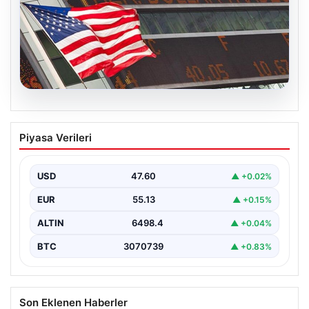
04.08.2026
FED faiz kararı ne zaman açıklanacak?
Piyasa Verileri
Nisan ayı faiz beklentisi belli oldu
USD
47.60
▲ +0.02%
EUR
55.13
▲ +0.15%
ALTIN
6498.4
▲ +0.04%
BTC
3070739
▲ +0.83%
Son Eklenen Haberler