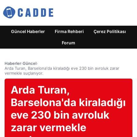
Güncel Haberler
Firma Rehberi
Çerez Politikası
Forum
Haberler
›
Güncel
›
Arda Turan, Barselona'da kiraladığı eve 230 bin avroluk zarar
vermekle suçlanıyor.
Arda Turan,
Barselona'da kiraladığı
eve 230 bin avroluk
zarar vermekle