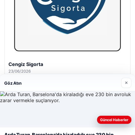
Hastaş Beton
26/05/2026
×
Göz Atın
© 2026 Cadde – Güncel Haberler
Güncel Haberler
Web sitemizi nasıl kullandığınızı daha iyi anlayabilmek,
malta dil okulları
|
lemagrup.com.tr
deneyiminizi kişiselleştirmek ve geliştirmek amacıyla çerezler
Arda Turan, Barselona'da kiraladığı eve 230 bin