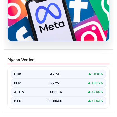
07.08.2026
Meta’ya çocuk güvenliği davasında 567
Piyasa Verileri
milyon dolar ceza
USD
47.74
▲ +0.18%
EUR
55.25
▲ +0.32%
ALTIN
6660.6
▲ +2.59%
BTC
3089666
▲ +1.03%