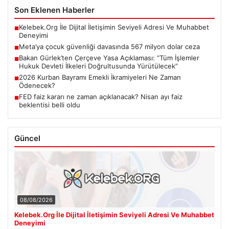
Son Eklenen Haberler
Kelebek.Org İle Dijital İletişimin Seviyeli Adresi Ve Muhabbet
■
Deneyimi
Meta’ya çocuk güvenliği davasında 567 milyon dolar ceza
■
Bakan Gürlek’ten Çerçeve Yasa Açıklaması: “Tüm İşlemler
■
Hukuk Devleti İlkeleri Doğrultusunda Yürütülecek”
2026 Kurban Bayramı Emekli İkramiyeleri Ne Zaman
■
Ödenecek?
FED faiz kararı ne zaman açıklanacak? Nisan ayı faiz
■
beklentisi belli oldu
Güncel
08/08/2026
Kelebek.Org İle Dijital İletişimin Seviyeli Adresi Ve Muhabbet
Deneyimi