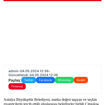
admin
•
04.05.2024 12:36
•
Güncellendi: 04.05.2024 12:36
Paylaş:
Twitter
Facebook
WhatsApp
Reddit
Pinterest
Antalya Büyükşehir Belediyesi, marka değeri taşıyan ve seçkin 
ziyaretçilerin tercih ettiği uluslararası belediyeler birliği Cittaslow 