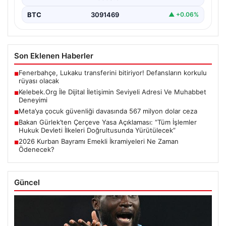
BTC
3091469
▲ +0.06%
Son Eklenen Haberler
Fenerbahçe, Lukaku transferini bitiriyor! Defansların korkulu
■
rüyası olacak
Kelebek.Org İle Dijital İletişimin Seviyeli Adresi Ve Muhabbet
■
Deneyimi
Meta’ya çocuk güvenliği davasında 567 milyon dolar ceza
■
Bakan Gürlek’ten Çerçeve Yasa Açıklaması: “Tüm İşlemler
■
Hukuk Devleti İlkeleri Doğrultusunda Yürütülecek”
2026 Kurban Bayramı Emekli İkramiyeleri Ne Zaman
■
Ödenecek?
Güncel