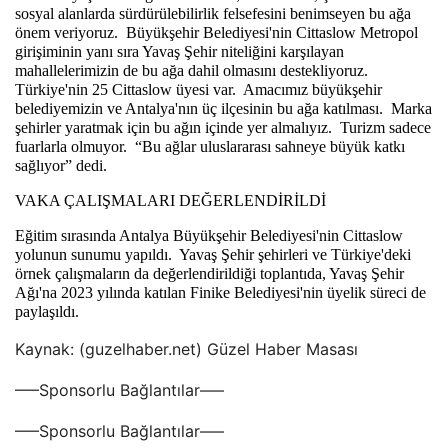
sosyal alanlarda sürdürülebilirlik felsefesini benimseyen bu ağa 
önem veriyoruz.  Büyükşehir Belediyesi'nin Cittaslow Metropol 
girişiminin yanı sıra Yavaş Şehir niteliğini karşılayan 
mahallelerimizin de bu ağa dahil olmasını destekliyoruz.  
Türkiye'nin 25 Cittaslow üyesi var.  Amacımız büyükşehir 
belediyemizin ve Antalya'nın üç ilçesinin bu ağa katılması.  Marka 
şehirler yaratmak için bu ağın içinde yer almalıyız.  Turizm sadece 
fuarlarla olmuyor.  “Bu ağlar uluslararası sahneye büyük katkı 
sağlıyor” dedi. 
VAKA ÇALIŞMALARI DEĞERLENDİRİLDİ
Eğitim sırasında Antalya Büyükşehir Belediyesi'nin Cittaslow 
yolunun sunumu yapıldı.  Yavaş Şehir şehirleri ve Türkiye'deki 
örnek çalışmaların da değerlendirildiği toplantıda, Yavaş Şehir 
Ağı'na 2023 yılında katılan Finike Belediyesi'nin üyelik süreci de 
paylaşıldı.
Kaynak: (guzelhaber.net) Güzel Haber Masası
—–Sponsorlu Bağlantılar—–
—–Sponsorlu Bağlantılar—–