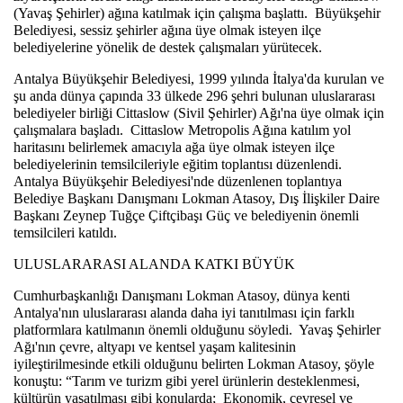
(Yavaş Şehirler) ağına katılmak için çalışma başlattı.  Büyükşehir 
Belediyesi, sessiz şehirler ağına üye olmak isteyen ilçe 
belediyelerine yönelik de destek çalışmaları yürütecek. 
Antalya Büyükşehir Belediyesi, 1999 yılında İtalya'da kurulan ve 
şu anda dünya çapında 33 ülkede 296 şehri bulunan uluslararası 
belediyeler birliği Cittaslow (Sivil Şehirler) Ağı'na üye olmak için 
çalışmalara başladı.  Cittaslow Metropolis Ağına katılım yol 
haritasını belirlemek amacıyla ağa üye olmak isteyen ilçe 
belediyelerinin temsilcileriyle eğitim toplantısı düzenlendi.  
Antalya Büyükşehir Belediyesi'nde düzenlenen toplantıya 
Belediye Başkanı Danışmanı Lokman Atasoy, Dış İlişkiler Daire 
Başkanı Zeynep Tuğçe Çiftçibaşı Güç ve belediyenin önemli 
temsilcileri katıldı. 
ULUSLARARASI ALANDA KATKI BÜYÜK
Cumhurbaşkanlığı Danışmanı Lokman Atasoy, dünya kenti 
Antalya'nın uluslararası alanda daha iyi tanıtılması için farklı 
platformlara katılmanın önemli olduğunu söyledi.  Yavaş Şehirler 
Ağı'nın çevre, altyapı ve kentsel yaşam kalitesinin 
iyileştirilmesinde etkili olduğunu belirten Lokman Atasoy, şöyle 
konuştu: “Tarım ve turizm gibi yerel ürünlerin desteklenmesi, 
kültürün yaşatılması gibi konularda;  Ekonomik, çevresel ve 