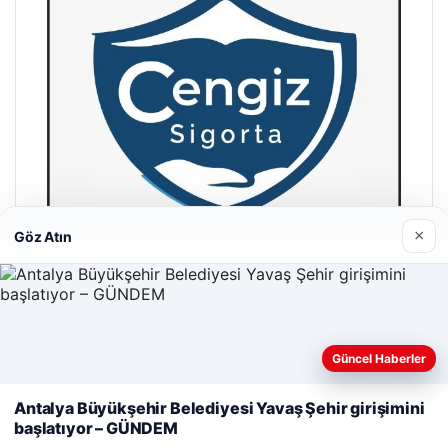
×
Göz Atın
Hastaş Beton
26/05/2026
Güncel Haberler
Web sitemizi nasıl kullandığınızı daha iyi anlayabilmek,
deneyiminizi kişiselleştirmek ve geliştirmek amacıyla çerezler
Antalya Büyükşehir Belediyesi Yavaş Şehir girişimini
kullanıyoruz.
Çerez Politikamız
başlatıyor – GÜNDEM
Reddet
Kabul Et