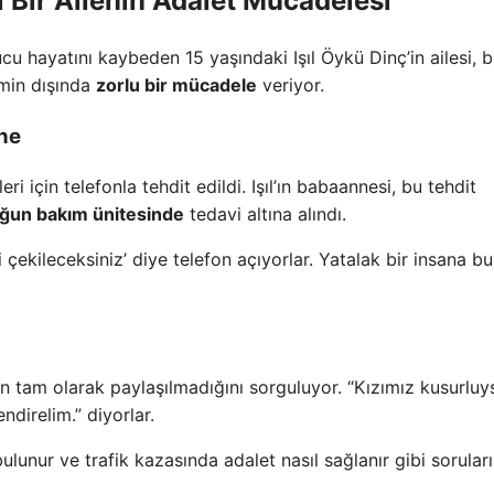
ı Bir Ailenin Adalet Mücadelesi
cu hayatını kaybeden 15 yaşındaki Işıl Öykü Dinç’in ailesi, b
emin dışında
zorlu bir mücadele
veriyor.
ne
i için telefonla tehdit edildi. Işıl’ın babaannesi, bu tehdit
ğun bakım ünitesinde
tedavi altına alındı.
ekileceksiniz’ diye telefon açıyorlar. Yatalak bir insana b
 tam olarak paylaşılmadığını sorguluyor. “Kızımız kusurluy
ndirelim.” diyorlar.
lunur ve trafik kazasında adalet nasıl sağlanır gibi soruları