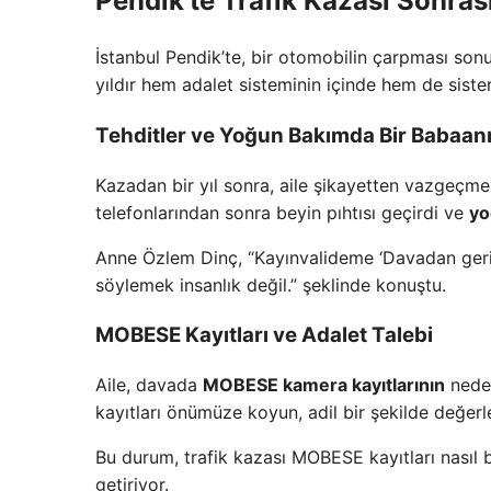
Pendik’te Trafik Kazası Sonras
İstanbul Pendik’te, bir otomobilin çarpması sonu
yıldır hem adalet sisteminin içinde hem de sist
Tehditler ve Yoğun Bakımda Bir Babaan
Kazadan bir yıl sonra, aile şikayetten vazgeçmeler
telefonlarından sonra beyin pıhtısı geçirdi ve
yo
Anne Özlem Dinç, “Kayınvalideme ‘Davadan geri ç
söylemek insanlık değil.” şeklinde konuştu.
MOBESE Kayıtları ve Adalet Talebi
Aile, davada
MOBESE kamera kayıtlarının
neden
kayıtları önümüze koyun, adil bir şekilde değerle
Bu durum, trafik kazası MOBESE kayıtları nasıl bu
getiriyor.