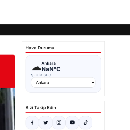
m
Hava Durumu
☁
Ankara
NaN°C
ŞEHIR SEÇ
Bizi Takip Edin