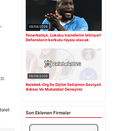
,
08/08/2026
Fenerbahçe, Lukaku transferini bitiriyor!
Defansların korkulu rüyası olacak
08/08/2026
ti.
Kelebek.Org İle Dijital İletişimin Seviyeli
Adresi Ve Muhabbet Deneyimi
dalet
Son Eklenen Firmalar