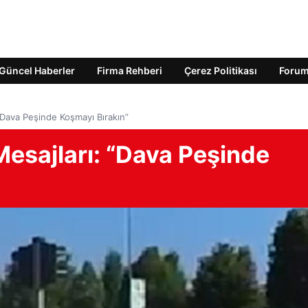
Güncel Haberler
Firma Rehberi
Çerez Politikası
Foru
“Dava Peşinde Koşmayı Bırakın”
Mesajları: “Dava Peşinde