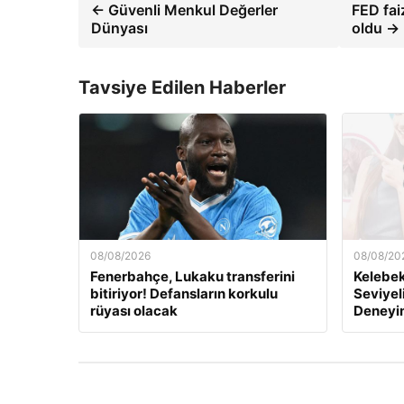
← Güvenli Menkul Değerler
FED fai
Dünyası
oldu →
Tavsiye Edilen Haberler
08/08/2026
08/08/20
Fenerbahçe, Lukaku transferini
Kelebek.
bitiriyor! Defansların korkulu
Seviyel
rüyası olacak
Deneyi