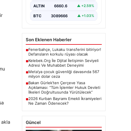
büyük bir hassasiyet ifade
ALTIN
6660.6
▲ +2.59%
etmektedir. Günümüzde…
ir
BTC
3089666
▲ +1.03%
Son Eklenen Haberler
Fenerbahçe, Lukaku transferini bitiriyor!
■
Defansların korkulu rüyası olacak
Kelebek.Org İle Dijital İletişimin Seviyeli
■
Adresi Ve Muhabbet Deneyimi
unu
Meta’ya çocuk güvenliği davasında 567
■
milyon dolar ceza
Bakan Gürlek’ten Çerçeve Yasa
■
Açıklaması: “Tüm İşlemler Hukuk Devleti
İlkeleri Doğrultusunda Yürütülecek”
2026 Kurban Bayramı Emekli İkramiyeleri
■
sa
Ne Zaman Ödenecek?
 akla
Güncel