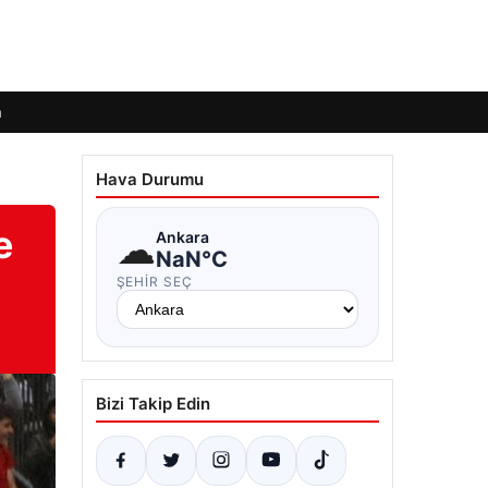
m
Hava Durumu
e
☁
Ankara
NaN°C
ŞEHIR SEÇ
Bizi Takip Edin