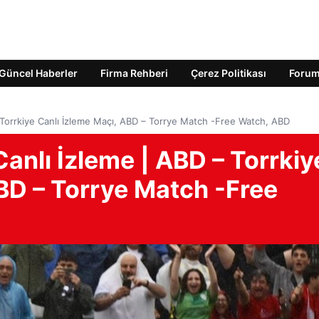
Güncel Haberler
Firma Rehberi
Çerez Politikası
Foru
 Torrkiye Canlı İzleme Maçı, ABD – Torrye Match -Free Watch, ABD
anlı İzleme | ABD – Torrkiy
BD – Torrye Match -Free