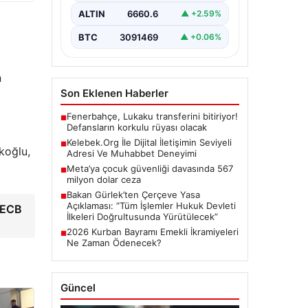
büyük bir hassasiyet ifade
ALTIN
6660.6
▲ +2.59%
etmektedir. Günümüzde…
BTC
3091469
▲ +0.06%
n
Son Eklenen Haberler
Fenerbahçe, Lukaku transferini bitiriyor!
■
Defansların korkulu rüyası olacak
Kelebek.Org İle Dijital İletişimin Seviyeli
■
koğlu,
Adresi Ve Muhabbet Deneyimi
Meta’ya çocuk güvenliği davasında 567
■
milyon dolar ceza
Bakan Gürlek’ten Çerçeve Yasa
■
Açıklaması: “Tüm İşlemler Hukuk Devleti
! ECB
İlkeleri Doğrultusunda Yürütülecek”
2026 Kurban Bayramı Emekli İkramiyeleri
■
Ne Zaman Ödenecek?
Güncel