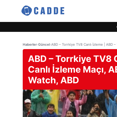
Haberler
›
Güncel
›
ABD – Torrkiye TV8 Canlı İzleme | ABD –
ABD – Torrkiye TV8 C
Canlı İzleme Maçı, A
Watch, ABD