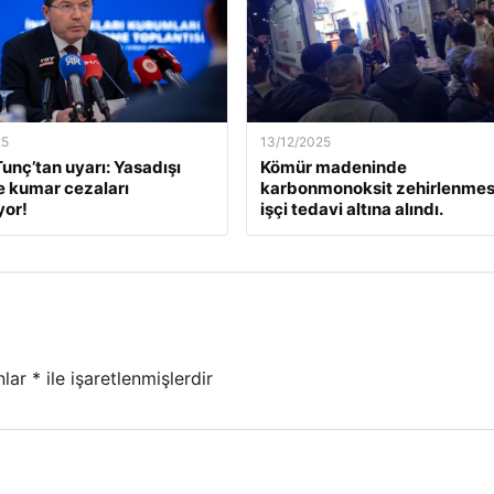
25
13/12/2025
unç’tan uyarı: Yasadışı
Kömür madeninde
e kumar cezaları
karbonmonoksit zehirlenmesi
yor!
işçi tedavi altına alındı.
nlar
*
ile işaretlenmişlerdir