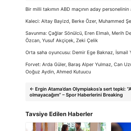
Bir milli takımın ABD maçının aday personelinin 
Kaleci: Altay Bayizd, Berke Özer, Muhammed Ş
Savunma: Çağlar Sönülcü, Eren Elmalı, Merih De
Özcan, Yusuf Akçiçek, Zeki Çelik
Orta saha oyuncusu: Demir Ege Baknaz, İsmail
Forvet: Arda Güler, Baraş Alper Yulmaz, Can Uz
Ooğuz Aydin, Ahmed Kutuucu
← Ergin Atama’dan Olympiakos’a sert tepki: “A
olmayacağım” – Spor Haberlerini Breaking
Tavsiye Edilen Haberler