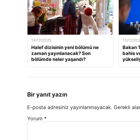
14/12/2025
13/12/20
Halef dizisinin yeni bölümü ne
Bakan T
zaman yayınlanacak? Son
bahis v
bölümde neler yaşandı?
yükseli
Bir yanıt yazın
E-posta adresiniz yayınlanmayacak.
Gerekli ala
Yorum
*