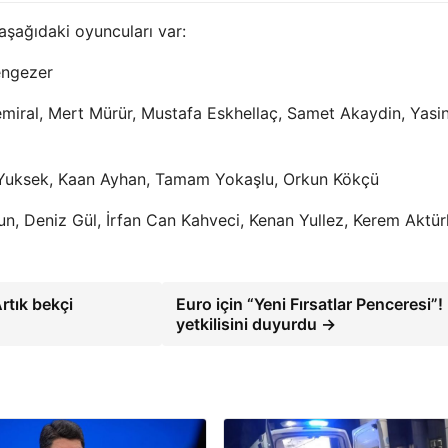
aşağıdaki oyuncuları var:
engezer
miral, Mert Mürür, Mustafa Eskhellaç, Samet Akaydin, Yasi
 Yuksek, Kaan Ayhan, Tamam Yokaşlu, Orkun Kökçü
un, Deniz Gül, İrfan Can Kahveci, Kenan Yullez, Kerem Aktür
rtık bekçi
Euro için “Yeni Fırsatlar Penceresi”
yetkilisini duyurdu →