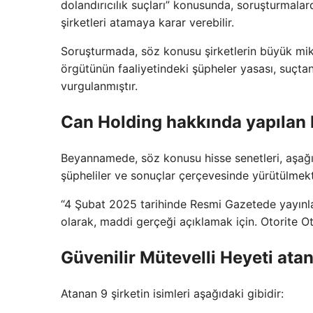
dolandırıcılık suçları” konusunda, soruşturmalard
şirketleri atamaya karar verebilir.
Soruşturmada, söz konusu şirketlerin büyük mikt
örgütünün faaliyetindeki şüpheler yasası, suçtan 
vurgulanmıştır.
Can Holding hakkında yapılan b
Beyannamede, söz konusu hisse senetleri, aşağıdak
şüpheliler ve sonuçlar çerçevesinde yürütülmekt
“4 Şubat 2025 tarihinde Resmi Gazetede yayınl
olarak, maddi gerçeği açıklamak için. Otorite Ot
Güvenilir Mütevelli Heyeti atan
Atanan 9 şirketin isimleri aşağıdaki gibidir: