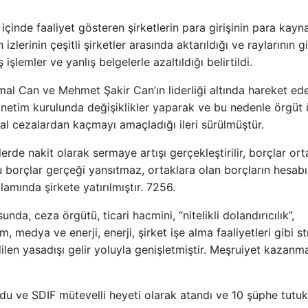
içinde faaliyet gösteren şirketlerin para girişinin para kayn
zlerinin çeşitli şirketler arasında aktarıldığı ve raylarının gi
mler ve yanlış belgelerle azaltıldığı belirtildi.
emal Can ve Mehmet Şakir Can’ın liderliği altında hareket ed
yönetim kurulunda değişiklikler yaparak ve bu nedenle örgüt 
al cezalardan kaçmayı amaçladığı ileri sürülmüştür.
lerde nakit olarak sermaye artışı gerçekleştirilir, borçlar ort
bu borçlar gerçeği yansıtmaz, ortaklara olan borçların hesab
lamında şirkete yatırılmıştır. 7256.
unda, ceza örgütü, ticari hacmini, “nitelikli dolandırıcılık”,
, medya ve enerji, enerji, şirket işe alma faaliyetleri gibi st
len yasadışı gelir yoluyla genişletmiştir. Meşruiyet kazanm
ldu ve SDIF mütevelli heyeti olarak atandı ve 10 şüphe tutuk