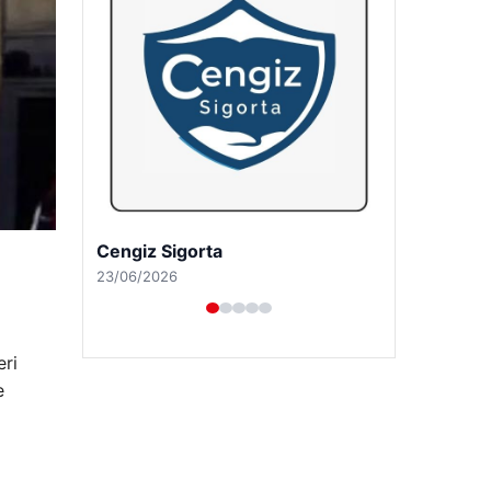
Hastaş Beton
26/05/2026
eri
e