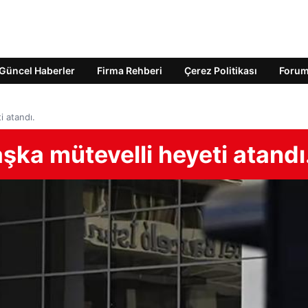
Güncel Haberler
Firma Rehberi
Çerez Politikası
Foru
i atandı.
aşka mütevelli heyeti atandı