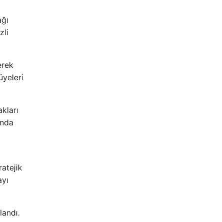
ağı
zli
erek
üyeleri
akları
ında
ratejik
ayı
landı.