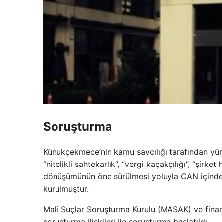
Soruşturma
Künukçekmece’nin kamu savcılığı tarafından yürü
“nitelikli sahtekarlık”, “vergi kaçakçılığı”, “şirket
dönüşümünün öne sürülmesi yoluyla CAN içinde fa
kurulmuştur.
Mali Suçlar Soruşturma Kurulu (MASAK) ve finans
soruşturma ilişkileri ile soruşturma başlatıldı.