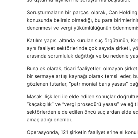
Soruşturmaların bir parçası olarak, Can Holding 
konusunda belirsiz olmadığı, bu para birimlerinin i
denenmesi ve vergi yükümlülüğünün ödenmemiş işle
Katılım yapısı altında kurulan suç örgütünün, K
aynı faaliyet sektörlerinde çok sayıda şirketi, 
arasında sorumluluk dağıttığı ve bu nedenle yas
Buna ek olarak, ticari faaliyetleri olmayan şirket
bir sermaye artışı kaynağı olarak temsil eder, 
gözlenen tutarlar, “patrimonial barış yasası” bağ
Masak ilişkileri ile elde edilen sonuçlar doğrultus
“kaçakçılık” ve “vergi prosedürü yasası” ve eğitim
sektörlerden elde edilen öncü suçlardan elde edi
amaçladığı önerildi.
Operasyonda, 121 şirketin faaliyetlerine el konu