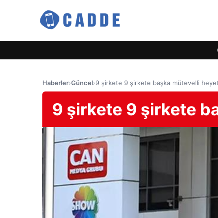
Haberler
›
Güncel
›
9 şirkete 9 şirkete başka mütevelli heyet
9 şirkete 9 şirkete b