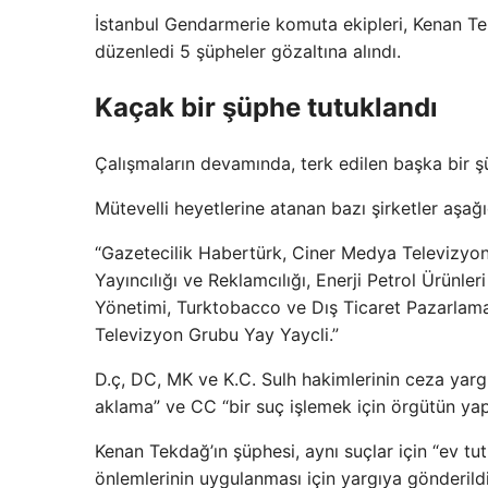
İstanbul Gendarmerie komuta ekipleri, Kenan Tekd
düzenledi 5 şüpheler gözaltına alındı.
Kaçak bir şüphe tutuklandı
Çalışmaların devamında, terk edilen başka bir şü
Mütevelli heyetlerine atanan bazı şirketler aşağıd
“Gazetecilik Habertürk, Ciner Medya Televizyon 
Yayıncılığı ve Reklamcılığı, Enerji Petrol Ürünle
Yönetimi, Turktobacco ve Dış Ticaret Pazarla
Televizyon Grubu Yay Yaycli.”
D.ç, DC, MK ve K.C. Sulh hakimlerinin ceza yargı
aklama” ve CC “bir suç işlemek için örgütün yap
Kenan Tekdağ’ın şüphesi, aynı suçlar için “ev tu
önlemlerinin uygulanması için yargıya gönderildi