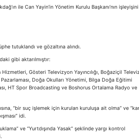
ağ’ın ile Can Yayin’in Yönetim Kurulu Başkanı’nın işleyişini
phe tutuklandı ve gözaltına alındı.
aki gibi aktarılmıştır:
Hizmetleri, Gösteri Televizyon Yayıncılığı, Boğaziçil Telev
ri Pazarlaması, Doğa Okulları Yönetimi, Bilga Doğa Eğitimi
ması, HT Spor Broadcasting ve Boshorus Ortalama Radyo ve
sına, “bir suç işlemek için kurulan kuruluşa ait olma” ve “ka
ışması” idi.
tuklama” ve “Yurtdışında Yasak” şeklinde yargı kontrol
.