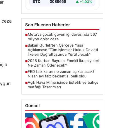
er
BTC
3089666
▲ +1.03%
başlatacak çerçeve yasanın
Meclis’te kabul…
, ceza
Son Eklenen Haberler
Meta’ya çocuk güvenliği davasında 567
■
milyon dolar ceza
Bakan Gürlek’ten Çerçeve Yasa
■
Açıklaması: “Tüm İşlemler Hukuk Devleti
İlkeleri Doğrultusunda Yürütülecek”
2026 Kurban Bayramı Emekli İkramiyeleri
■
üçlü
Ne Zaman Ödenecek?
FED faiz kararı ne zaman açıklanacak?
■
Nisan ayı faiz beklentisi belli oldu
Açık Hava Mimarisinde Estetik ve bahçe
uygun
■
mutfağı Tasarımları
Güncel