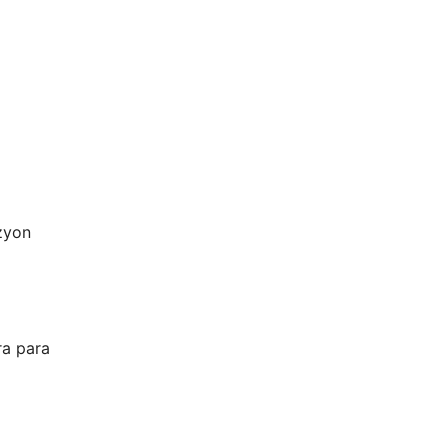
izyon
ra para