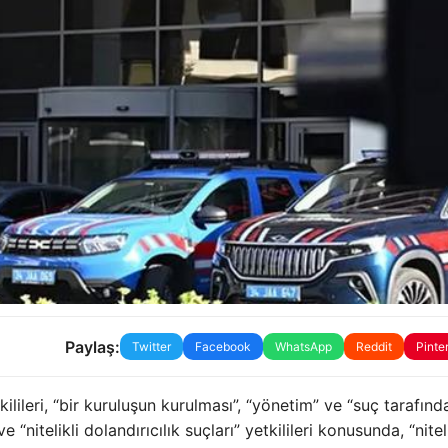
Paylaş:
Twitter
Facebook
WhatsApp
Reddit
Pinte
lileri, “bir kuruluşun kurulması”, “yönetim” ve “suç tarafınd
 “nitelikli dolandırıcılık suçları” yetkilileri konusunda, “niteli