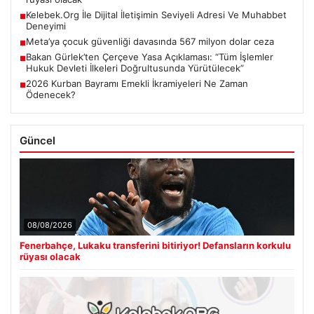
Kelebek.Org İle Dijital İletişimin Seviyeli Adresi Ve Muhabbet
■
Deneyimi
Meta’ya çocuk güvenliği davasında 567 milyon dolar ceza
■
Bakan Gürlek’ten Çerçeve Yasa Açıklaması: “Tüm İşlemler
■
Hukuk Devleti İlkeleri Doğrultusunda Yürütülecek”
2026 Kurban Bayramı Emekli İkramiyeleri Ne Zaman
■
Ödenecek?
Güncel
08/08/2026
Fenerbahçe, Lukaku transferini bitiriyor! Defansların korkulu
rüyası olacak