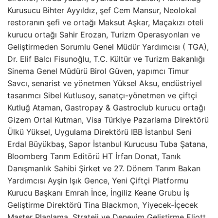
Kurusucu Bihter Ayyıldız, şef Cem Mansur, Neolokal
restoranın şefi ve ortağı Maksut Aşkar, Maçakızı oteli
kurucu ortağı Sahir Erozan, Turizm Operasyonları ve
Geliştirmeden Sorumlu Genel Müdür Yardımcısı ( TGA),
Dr. Elif Balcı Fisunoğlu, T.C. Kültür ve Turizm Bakanlığı
Sinema Genel Müdürü Birol Güven, yapımcı Timur
Savcı, senarist ve yönetmen Yüksel Aksu, endüstriyel
tasarımcı Sibel Kutlusoy, sanatçı-yönetmen ve çiftçi
Kutluğ Ataman, Gastropay & Gastroclub kurucu ortağı
Gizem Ortal Kutman, Visa Türkiye Pazarlama Direktörü
Ülkü Yüksel, Uygulama Direktörü IBB İstanbul Seni
Erdal Büyükbaş, Sapor İstanbul Kurucusu Tuba Şatana,
Bloomberg Tarım Editörü HT İrfan Donat, Tanık
Danışmanlık Sahibi Şirket ve 27. Dönem Tarım Bakan
Yardımcısı Ayşin Işık Gence, Yeni Çiftçi Platformu
Kurucu Başkanı Emrah İnce, İngiliz Keane Grubu İş
Geliştirme Direktörü Tina Blackmon, Yiyecek-İçecek
Master Planlama, Strateji ve Deneyim Geliştirme Eliott