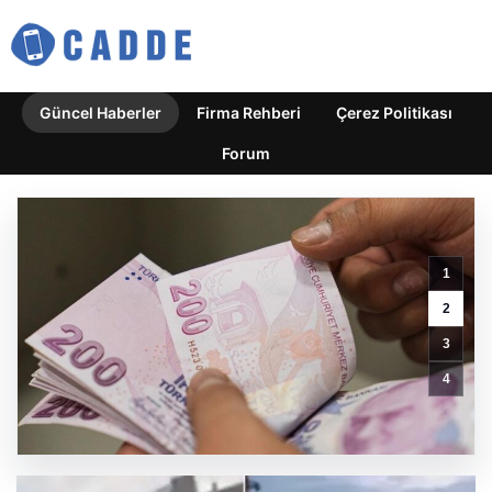
Güncel Haberler
Firma Rehberi
Çerez Politikası
Forum
Pakistan’da
Protesto
Sırasında
Karakol
1
Girişinde
Yapılan
2
Bombalı
3
Saldırıda
Can
4
Kaybı
ve
Yaralanmalar
GÜNCEL HABERLER
0 YORUM