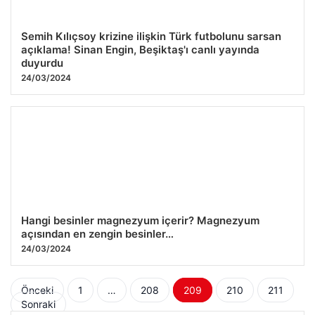
Semih Kılıçsoy krizine ilişkin Türk futbolunu sarsan
açıklama! Sinan Engin, Beşiktaş'ı canlı yayında
duyurdu
24/03/2024
Hangi besinler magnezyum içerir? Magnezyum
açısından en zengin besinler…
24/03/2024
Yazı
Önceki
1
…
208
209
210
211
Sonraki
sayfalaması