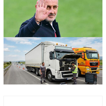
TFF’de sürpriz karar! Yollar resmen ayrıldı
25.07.2026 09:08
Gaziantep Şehir Geneli Otomobil Güç Sistemleri –
Gaziantep Akücü
24.07.2026 22:07