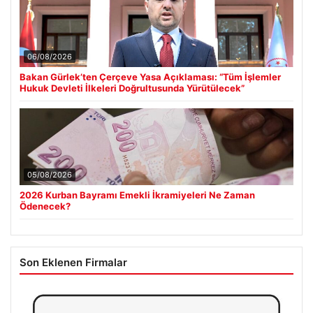
06/08/2026
Bakan Gürlek’ten Çerçeve Yasa Açıklaması: “Tüm İşlemler
Hukuk Devleti İlkeleri Doğrultusunda Yürütülecek”
05/08/2026
2026 Kurban Bayramı Emekli İkramiyeleri Ne Zaman
Ödenecek?
Son Eklenen Firmalar