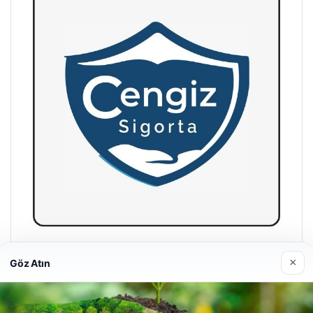
Hastaş Beton
×
Göz Atın
26/05/2026