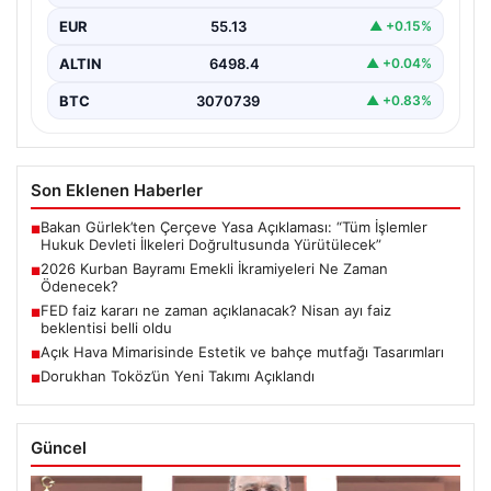
ikramiyesi…
EUR
55.13
▲ +0.15%
ALTIN
6498.4
▲ +0.04%
BTC
3070739
▲ +0.83%
Son Eklenen Haberler
Bakan Gürlek’ten Çerçeve Yasa Açıklaması: “Tüm İşlemler
■
Hukuk Devleti İlkeleri Doğrultusunda Yürütülecek”
2026 Kurban Bayramı Emekli İkramiyeleri Ne Zaman
■
Ödenecek?
FED faiz kararı ne zaman açıklanacak? Nisan ayı faiz
■
beklentisi belli oldu
Açık Hava Mimarisinde Estetik ve bahçe mutfağı Tasarımları
■
Dorukhan Toköz’ün Yeni Takımı Açıklandı
■
Güncel