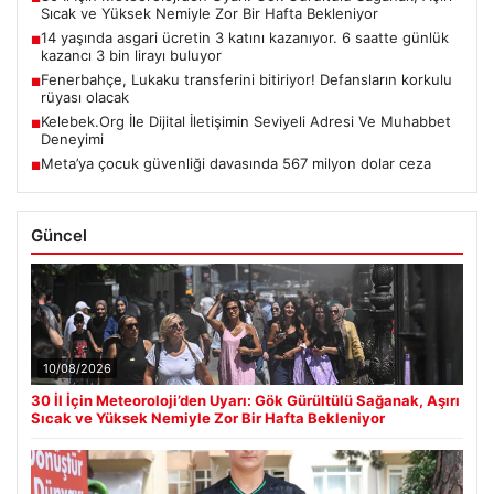
Sıcak ve Yüksek Nemiyle Zor Bir Hafta Bekleniyor
14 yaşında asgari ücretin 3 katını kazanıyor. 6 saatte günlük
■
kazancı 3 bin lirayı buluyor
Fenerbahçe, Lukaku transferini bitiriyor! Defansların korkulu
■
rüyası olacak
Kelebek.Org İle Dijital İletişimin Seviyeli Adresi Ve Muhabbet
■
Deneyimi
Meta’ya çocuk güvenliği davasında 567 milyon dolar ceza
■
Güncel
10/08/2026
30 İl İçin Meteoroloji’den Uyarı: Gök Gürültülü Sağanak, Aşırı
Sıcak ve Yüksek Nemiyle Zor Bir Hafta Bekleniyor