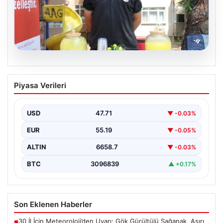
09.08.2026
14 yaşında asgari ücretin 3 katını
Piyasa Verileri
kazanıyor. 6 saatte günlük kazancı 3 bin
lirayı buluyor
USD
47.71
▼ -0.03%
EUR
55.19
▼ -0.05%
ALTIN
6658.7
▼ -0.03%
BTC
3096839
▲ +0.17%
Son Eklenen Haberler
30 İl İçin Meteoroloji’den Uyarı: Gök Gürültülü Sağanak, Aşırı
■