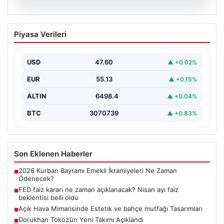
04.08.2026
FED faiz kararı ne zaman açıklanacak?
Piyasa Verileri
Nisan ayı faiz beklentisi belli oldu
USD
47.60
▲ +0.02%
EUR
55.13
▲ +0.15%
ALTIN
6498.4
▲ +0.04%
BTC
3070739
▲ +0.83%
Son Eklenen Haberler
2026 Kurban Bayramı Emekli İkramiyeleri Ne Zaman
■
Ödenecek?
FED faiz kararı ne zaman açıklanacak? Nisan ayı faiz
■
beklentisi belli oldu
Açık Hava Mimarisinde Estetik ve bahçe mutfağı Tasarımları
■
Dorukhan Toköz’ün Yeni Takımı Açıklandı
■