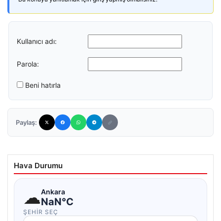
Kullanıcı adı:
Parola:
Beni hatırla
Paylaş:
Hava Durumu
☁
Ankara
NaN°C
ŞEHIR SEÇ