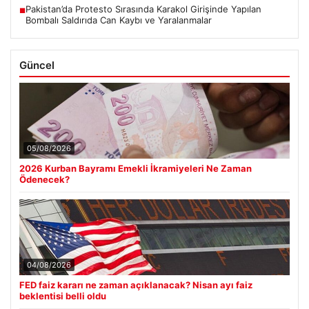
Pakistan’da Protesto Sırasında Karakol Girişinde Yapılan
■
Bombalı Saldırıda Can Kaybı ve Yaralanmalar
Güncel
05/08/2026
2026 Kurban Bayramı Emekli İkramiyeleri Ne Zaman
Ödenecek?
04/08/2026
FED faiz kararı ne zaman açıklanacak? Nisan ayı faiz
beklentisi belli oldu