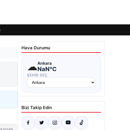
m
Hava Durumu
☁
Ankara
i
NaN°C
ŞEHIR SEÇ
Bizi Takip Edin
#29488