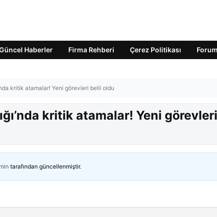
Güncel Haberler
Firma Rehberi
Çerez Politikası
Foru
da kritik atamalar! Yeni görevleri belli oldu
ğı’nda kritik atamalar! Yeni görevler
min
tarafından güncellenmiştir.