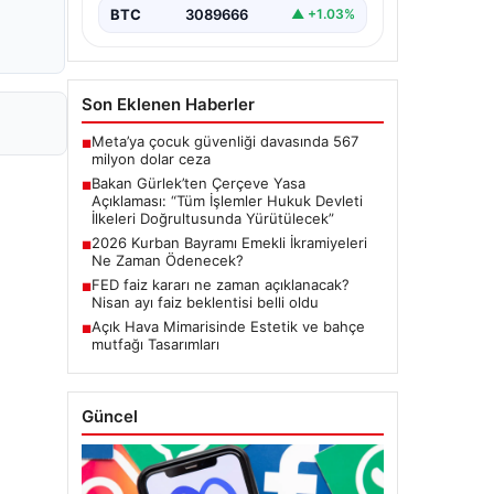
Meclis'te kabul…
BTC
3089666
▲ +1.03%
Son Eklenen Haberler
Meta’ya çocuk güvenliği davasında 567
■
milyon dolar ceza
Bakan Gürlek’ten Çerçeve Yasa
■
Açıklaması: “Tüm İşlemler Hukuk Devleti
İlkeleri Doğrultusunda Yürütülecek”
2026 Kurban Bayramı Emekli İkramiyeleri
■
Ne Zaman Ödenecek?
FED faiz kararı ne zaman açıklanacak?
■
Nisan ayı faiz beklentisi belli oldu
Açık Hava Mimarisinde Estetik ve bahçe
■
mutfağı Tasarımları
Güncel