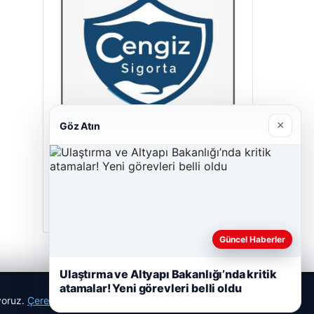
×
Göz Atın
Cengiz Sigorta
23/06/2026
Güncel Haberler
Ulaştırma ve Altyapı Bakanlığı’nda kritik
atamalar! Yeni görevleri belli oldu
ıyoruz.
Çerez Politikamız
Reddet
Kabul Et