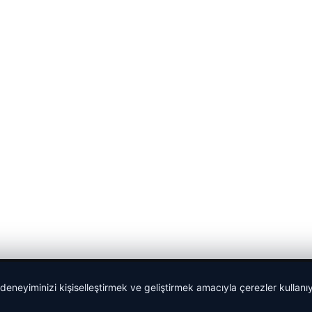
 deneyiminizi kişiselleştirmek ve geliştirmek amacıyla çerezler kullan
malta dil okulları
|
lemagrup.com.tr