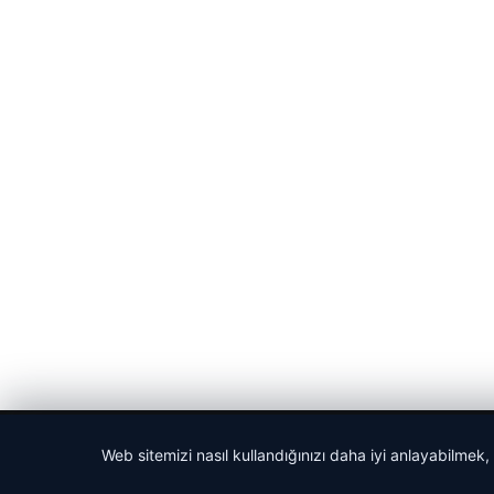
© 2026 Cadde – Güncel Haberler
Web sitemizi nasıl kullandığınızı daha iyi anlayabilmek,