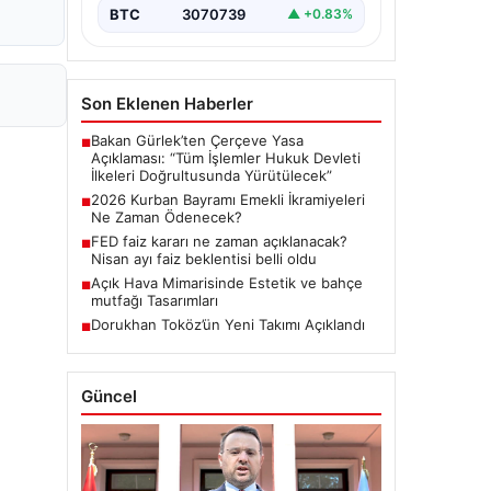
BTC
3070739
▲ +0.83%
Son Eklenen Haberler
Bakan Gürlek’ten Çerçeve Yasa
■
Açıklaması: “Tüm İşlemler Hukuk Devleti
İlkeleri Doğrultusunda Yürütülecek”
2026 Kurban Bayramı Emekli İkramiyeleri
■
Ne Zaman Ödenecek?
FED faiz kararı ne zaman açıklanacak?
■
Nisan ayı faiz beklentisi belli oldu
Açık Hava Mimarisinde Estetik ve bahçe
■
mutfağı Tasarımları
Dorukhan Toköz’ün Yeni Takımı Açıklandı
■
Güncel