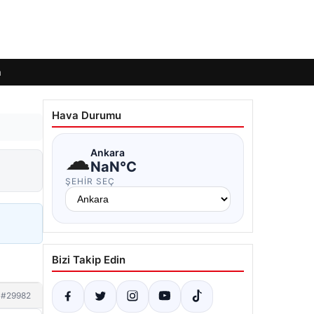
m
Hava Durumu
☁
Ankara
NaN°C
ŞEHIR SEÇ
Bizi Takip Edin
#29982