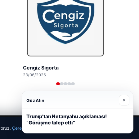
Cengiz Sigorta
23/06/2026
×
Göz Atın
Trump’tan Netanyahu açıklaması!
“Görüşme talep etti”
ıyoruz.
Çerez Politikamız
Reddet
Kabul Et