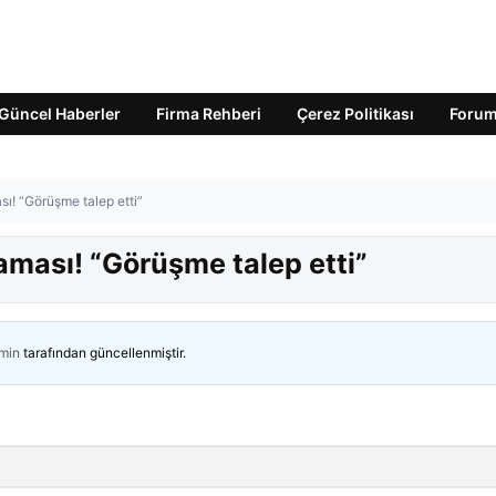
Güncel Haberler
Firma Rehberi
Çerez Politikası
Foru
ı! “Görüşme talep etti”
ması! “Görüşme talep etti”
min
tarafından güncellenmiştir.