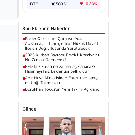
BTC
3058051
▼ -0.33%
Son Eklenen Haberler
Bakan Gürlek’ten Çerçeve Yasa
■
Açıklaması: “Tüm İşlemler Hukuk Devleti
İlkeleri Doğrultusunda Yürütülecek”
2026 Kurban Bayramı Emekli İkramiyeleri
■
Ne Zaman Ödenecek?
FED faiz kararı ne zaman açıklanacak?
■
Nisan ayı faiz beklentisi belli oldu
Açık Hava Mimarisinde Estetik ve bahçe
■
mutfağı Tasarımları
Dorukhan Toköz’ün Yeni Takımı Açıklandı
■
Güncel