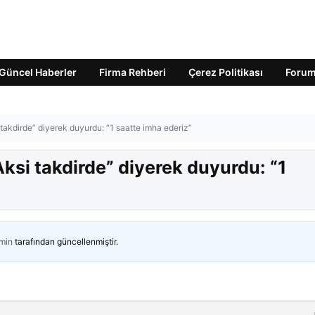
Güncel Haberler
Firma Rehberi
Çerez Politikası
Foru
 takdirde” diyerek duyurdu: “1 saatte imha ederiz”
Aksi takdirde” diyerek duyurdu: “1
min
tarafından güncellenmiştir.