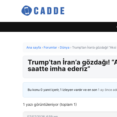
Ana sayfa
›
Forumlar
›
Dünya
›
Trump’tan İran’a gözdağı! “Aksi
Trump’tan İran’a gözdağı! “
saatte imha ederiz”
Bu konu 0 yanıt içerir, 1 izleyen vardır ve en son
1 ay önce
ad
1 yazı görüntüleniyor (toplam 1)
07/07/2026: 6:59 am