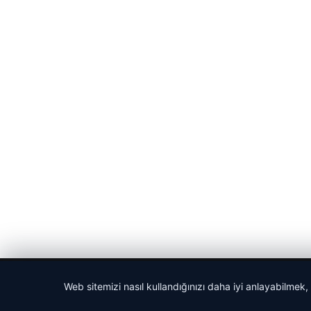
© 2026 Cadde – Güncel Haberler
Web sitemizi nasıl kullandığınızı daha iyi anlayabilmek,