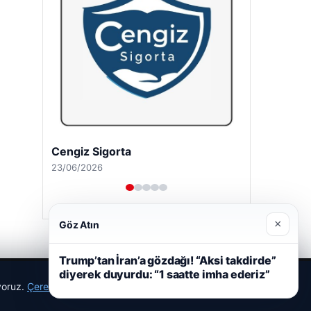
Cengiz Sigorta
23/06/2026
×
Göz Atın
Trump’tan İran’a gözdağı! “Aksi takdirde”
diyerek duyurdu: “1 saatte imha ederiz”
ıyoruz.
Çerez Politikamız
Reddet
Kabul Et