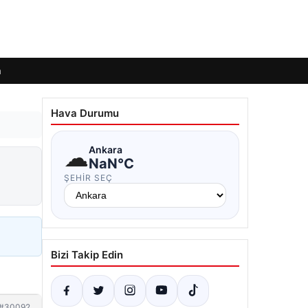
m
Hava Durumu
☁
Ankara
NaN°C
ŞEHIR SEÇ
Bizi Takip Edin
#30092