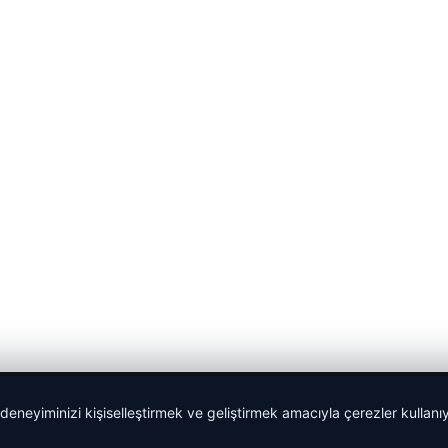
 deneyiminizi kişiselleştirmek ve geliştirmek amacıyla çerezler kullan
malta dil okulları
|
lemagrup.com.tr