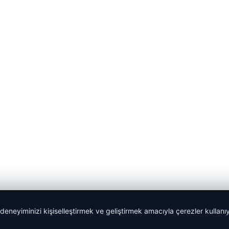
 deneyiminizi kişiselleştirmek ve geliştirmek amacıyla çerezler kullan
malta dil okulları
|
lemagrup.com.tr