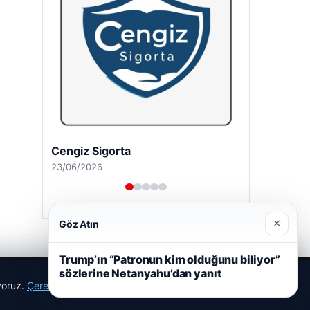
Cengiz Sigorta
23/06/2026
×
Göz Atın
Trump’ın “Patronun kim olduğunu biliyor”
sözlerine Netanyahu’dan yanıt
ıyoruz.
Çerez Politikamız
Reddet
Kabul Et