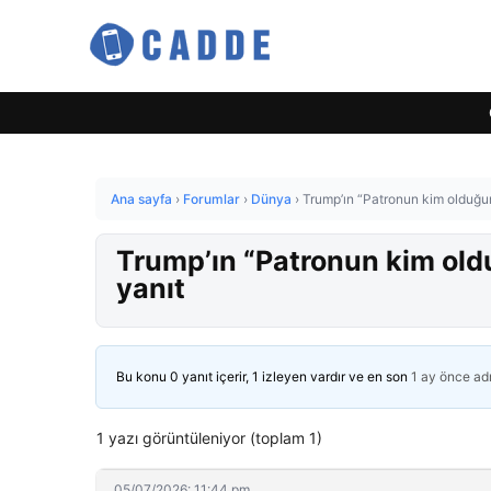
Ana sayfa
›
Forumlar
›
Dünya
›
Trump’ın “Patronun kim olduğun
Trump’ın “Patronun kim old
yanıt
Bu konu 0 yanıt içerir, 1 izleyen vardır ve en son
1 ay önce
ad
1 yazı görüntüleniyor (toplam 1)
05/07/2026: 11:44 pm