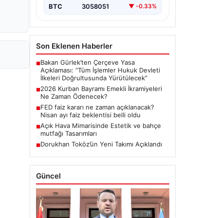
BTC
3058051
▼ -0.33%
Son Eklenen Haberler
Bakan Gürlek’ten Çerçeve Yasa
■
Açıklaması: “Tüm İşlemler Hukuk Devleti
İlkeleri Doğrultusunda Yürütülecek”
2026 Kurban Bayramı Emekli İkramiyeleri
■
Ne Zaman Ödenecek?
FED faiz kararı ne zaman açıklanacak?
■
Nisan ayı faiz beklentisi belli oldu
Açık Hava Mimarisinde Estetik ve bahçe
■
mutfağı Tasarımları
Dorukhan Toköz’ün Yeni Takımı Açıklandı
■
Güncel