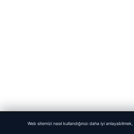
© 2026 Cadde – Güncel Haberler
Web sitemizi nasıl kullandığınızı daha iyi anlayabilmek,