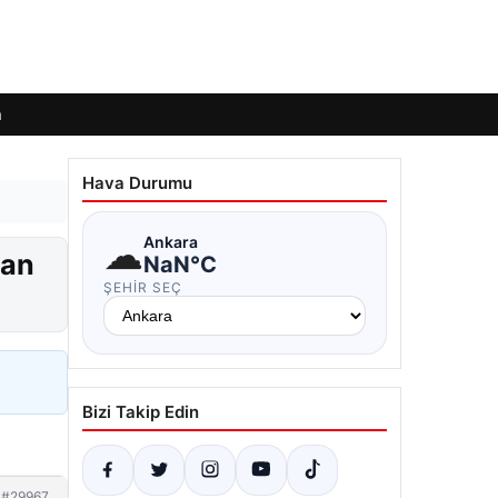
m
Hava Durumu
☁
Ankara
dan
NaN°C
ŞEHIR SEÇ
Bizi Takip Edin
#29967