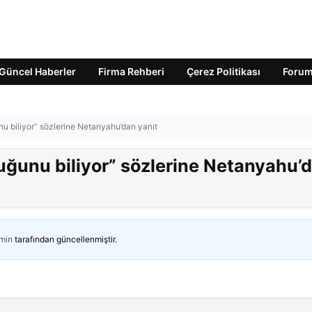
Güncel Haberler
Firma Rehberi
Çerez Politikası
Foru
u biliyor” sözlerine Netanyahu’dan yanıt
uğunu biliyor” sözlerine Netanyahu’
min
tarafından güncellenmiştir.