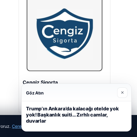
Cengiz Sigorta
23/06/2026
×
Göz Atın
Trump’ın Ankara’da kalacağı otelde yok
yok! Başkanlık suiti… Zırhlı camlar,
duvarlar
ıyoruz.
Çerez Politikamız
Reddet
Kabul Et