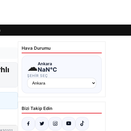
m
Hava Durumu
☁
Ankara
hlı
NaN°C
ŞEHIR SEÇ
Bizi Takip Edin
#30101