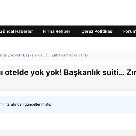
Güncel Haberler
Firma Rehberi
Çerez Politikası
Foru
lde yok yok! Başkanlık suiti… Zırhlı camlar, duvarlar
 otelde yok yok! Başkanlık suiti… Zır
min
tarafından güncellenmiştir.