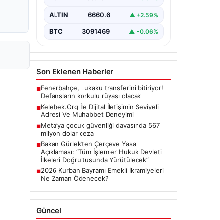
Günümüzde…
ALTIN
6660.6
▲ +2.59%
BTC
3091469
▲ +0.06%
Son Eklenen Haberler
Fenerbahçe, Lukaku transferini bitiriyor!
■
Defansların korkulu rüyası olacak
Kelebek.Org İle Dijital İletişimin Seviyeli
■
Adresi Ve Muhabbet Deneyimi
Meta’ya çocuk güvenliği davasında 567
■
milyon dolar ceza
Bakan Gürlek’ten Çerçeve Yasa
■
Açıklaması: “Tüm İşlemler Hukuk Devleti
İlkeleri Doğrultusunda Yürütülecek”
2026 Kurban Bayramı Emekli İkramiyeleri
■
Ne Zaman Ödenecek?
Güncel