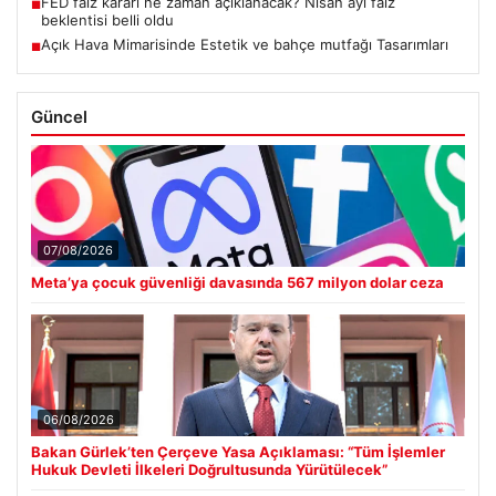
FED faiz kararı ne zaman açıklanacak? Nisan ayı faiz
■
beklentisi belli oldu
Açık Hava Mimarisinde Estetik ve bahçe mutfağı Tasarımları
■
Güncel
07/08/2026
Meta’ya çocuk güvenliği davasında 567 milyon dolar ceza
06/08/2026
Bakan Gürlek’ten Çerçeve Yasa Açıklaması: “Tüm İşlemler
Hukuk Devleti İlkeleri Doğrultusunda Yürütülecek”