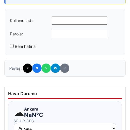
Kullanıcı adı:
Parola:
Beni hatırla
Paylaş:
Hava Durumu
☁
Ankara
NaN°C
ŞEHIR SEÇ