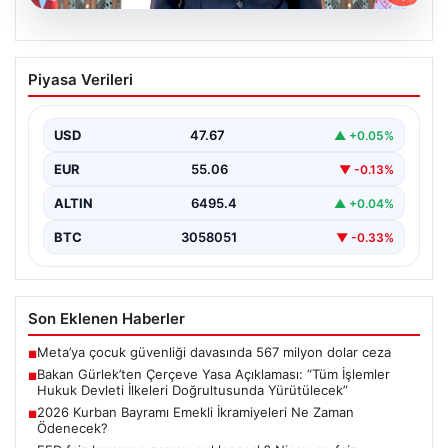
06.08.2026
Bakan Gürlek’ten Çerçeve Yasa
Piyasa Verileri
Açıklaması: “Tüm İşlemler Hukuk
Devleti İlkeleri Doğrultusunda
Yürütülecek”
USD
47.67
▲ +0.05%
Adalet Bakanı Akın Gürlek, terörle mücadelede yeni bir
EUR
55.06
▼ -0.13%
dönemi başlatacak çerçeve yasanın Meclis'te kabul…
ALTIN
6495.4
▲ +0.04%
BTC
3058051
▼ -0.33%
Son Eklenen Haberler
Meta’ya çocuk güvenliği davasında 567 milyon dolar ceza
■
Bakan Gürlek’ten Çerçeve Yasa Açıklaması: “Tüm İşlemler
■
Hukuk Devleti İlkeleri Doğrultusunda Yürütülecek”
2026 Kurban Bayramı Emekli İkramiyeleri Ne Zaman
■
Ödenecek?