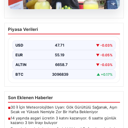
09.08.2026
14 yaşında asgari ücretin 3 katını
Piyasa Verileri
kazanıyor. 6 saatte günlük kazancı 3 bin
lirayı buluyor
USD
47.71
▼ -0.03%
EUR
55.19
▼ -0.05%
ALTIN
6658.7
▼ -0.03%
BTC
3096839
▲ +0.17%
Son Eklenen Haberler
30 İl İçin Meteoroloji’den Uyarı: Gök Gürültülü Sağanak, Aşırı
■
Sıcak ve Yüksek Nemiyle Zor Bir Hafta Bekleniyor
14 yaşında asgari ücretin 3 katını kazanıyor. 6 saatte günlük
■
kazancı 3 bin lirayı buluyor