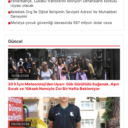
Fenerbahçe, Lukaku transferini bitiriyor! Defansların korkulu
■
rüyası olacak
Kelebek.Org İle Dijital İletişimin Seviyeli Adresi Ve Muhabbet
■
Deneyimi
Meta’ya çocuk güvenliği davasında 567 milyon dolar ceza
■
Güncel
10/08/2026
30 İl İçin Meteoroloji’den Uyarı: Gök Gürültülü Sağanak, Aşırı
Sıcak ve Yüksek Nemiyle Zor Bir Hafta Bekleniyor
09/08/2026