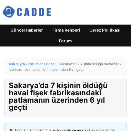
Güncel Haberler
Firma Rehberi
Çerez Politikası
Forum
Ana sayfa
›
Forumlar
›
Genel
›
Sakarya’da 7 kişinin öldüğü havai fişek
fabrikasındaki patlamanın üzerinden 6 yıl geçti
Sakarya’da 7 kişinin öldüğü
havai fişek fabrikasındaki
patlamanın üzerinden 6 yıl
geçti
Bu konu 0 yanıt içerir, 1 izleyen vardır ve en son
1 ay önce
admin