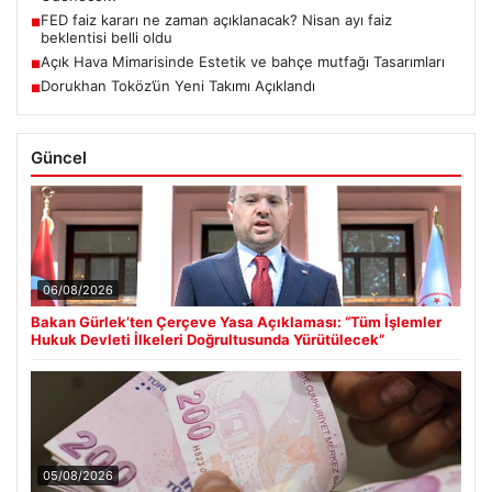
FED faiz kararı ne zaman açıklanacak? Nisan ayı faiz
■
beklentisi belli oldu
Açık Hava Mimarisinde Estetik ve bahçe mutfağı Tasarımları
■
Dorukhan Toköz’ün Yeni Takımı Açıklandı
■
Güncel
06/08/2026
Bakan Gürlek’ten Çerçeve Yasa Açıklaması: “Tüm İşlemler
Hukuk Devleti İlkeleri Doğrultusunda Yürütülecek”
05/08/2026