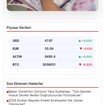
05.08.2026
2026 Kurban Bayramı Emekli
Piyasa Verileri
İkramiyeleri Ne Zaman Ödenecek?
Yaklaşan 2026 Kurban Bayramı nedeniyle, yaklaşık 17
milyon emekli vatandaşın gözü kulağı bayram
USD
47.67
▲ +0.05%
ikramiyesi…
EUR
55.06
▼ -0.13%
ALTIN
6495.4
▲ +0.04%
BTC
3058051
▼ -0.33%
Son Eklenen Haberler
Bakan Gürlek’ten Çerçeve Yasa Açıklaması: “Tüm İşlemler
■
Hukuk Devleti İlkeleri Doğrultusunda Yürütülecek”
2026 Kurban Bayramı Emekli İkramiyeleri Ne Zaman
■
Ödenecek?