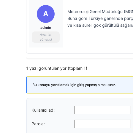
Meteoroloji Genel Müdürlüğü (MGM
A
Buna göre Türkiye genelinde parçal
ve kısa süreli gök gürültülü sağana
admin
Anahtar
yönetici
1 yazı görüntüleniyor (toplam 1)
Bu konuyu yanıtlamak için giriş yapmış olmalısınız.
Kullanıcı adı:
Parola: