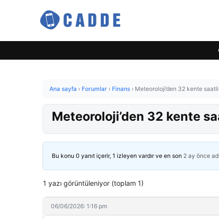
Ana sayfa
›
Forumlar
›
Finans
›
Meteoroloji’den 32 kente saatli
Meteoroloji’den 32 kente saa
Bu konu 0 yanıt içerir, 1 izleyen vardır ve en son
2 ay önce
ad
1 yazı görüntüleniyor (toplam 1)
06/06/2026: 1:16 pm