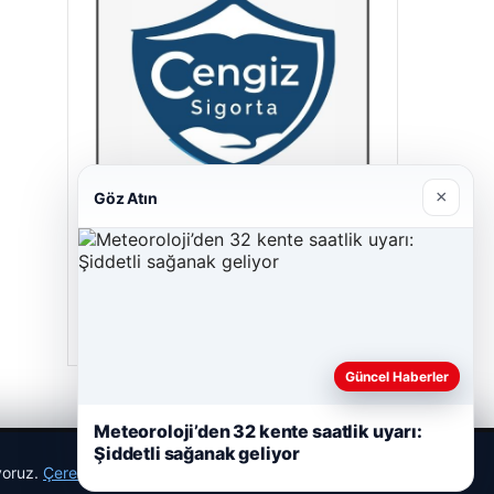
×
Göz Atın
Cengiz Sigorta
23/06/2026
Güncel Haberler
Meteoroloji’den 32 kente saatlik uyarı:
Şiddetli sağanak geliyor
ıyoruz.
Çerez Politikamız
Reddet
Kabul Et