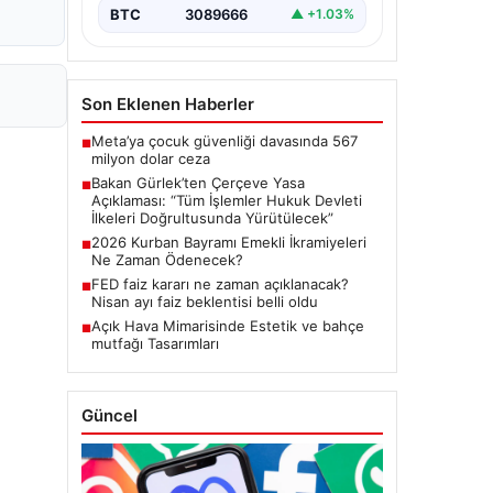
Meclis'te kabul…
BTC
3089666
▲ +1.03%
Son Eklenen Haberler
Meta’ya çocuk güvenliği davasında 567
■
milyon dolar ceza
Bakan Gürlek’ten Çerçeve Yasa
■
Açıklaması: “Tüm İşlemler Hukuk Devleti
İlkeleri Doğrultusunda Yürütülecek”
2026 Kurban Bayramı Emekli İkramiyeleri
■
Ne Zaman Ödenecek?
FED faiz kararı ne zaman açıklanacak?
■
Nisan ayı faiz beklentisi belli oldu
Açık Hava Mimarisinde Estetik ve bahçe
■
mutfağı Tasarımları
Güncel