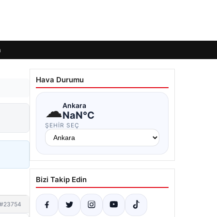
m
Hava Durumu
☁
Ankara
NaN°C
ŞEHIR SEÇ
Bizi Takip Edin
#23754