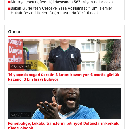
Meta’ya çocuk güvenliği davasında 567 milyon dolar ceza
■
Bakan Gürlek’ten Çerçeve Yasa Açıklaması: “Tüm İşlemler
■
Hukuk Devleti İlkeleri Doğrultusunda Yürütülecek”
Güncel
09/08/2026
14 yaşında asgari ücretin 3 katını kazanıyor. 6 saatte günlük
kazancı 3 bin lirayı buluyor
08/08/2026
Fenerbahçe, Lukaku transferini bitiriyor! Defansların korkulu
rüyası olacak