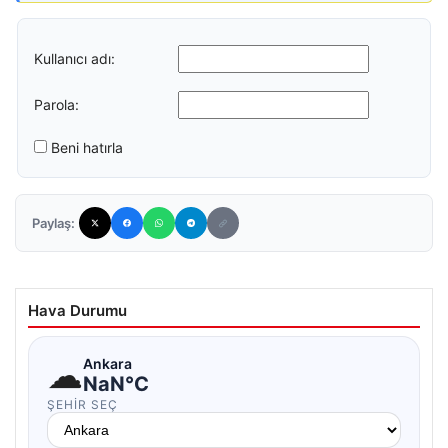
Kullanıcı adı:
Parola:
Beni hatırla
Paylaş:
Hava Durumu
☁
Ankara
NaN°C
ŞEHIR SEÇ