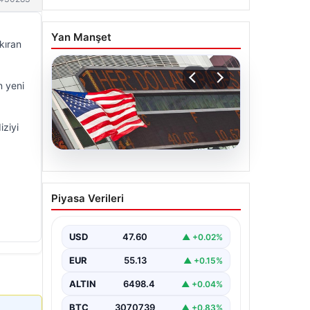
Yan Manşet
kıran
n yeni
iziyi
04.08.2026
FED faiz kararı ne zaman
Piyasa Verileri
açıklanacak? Nisan ayı
faiz beklentisi belli oldu
USD
47.60
▲ +0.02%
EUR
55.13
▲ +0.15%
ALTIN
6498.4
▲ +0.04%
BTC
3070739
▲ +0.83%