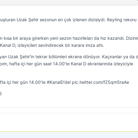
uşturan Uzak Şehir sezonun en çok izlenen dizisiydi. Reyting rekoru 
 kısa bir araya girerken yeni sezon hazırlıkları da hız kazandı. Dizini
Kanal D, izleyicileri sevindirecek bir karara imza attı.
yan Uzak Şehir’in tekrar bölümleri ekrana dönüyor. Kaçıranlar ya da d
pım, hafta içi her gün saat 14.00’te Kanal D ekranlarında izleyiciyle
fta içi her gün 14.00’te #KanalD’de! pic.twitter.com/fZ5qm5raAe
6