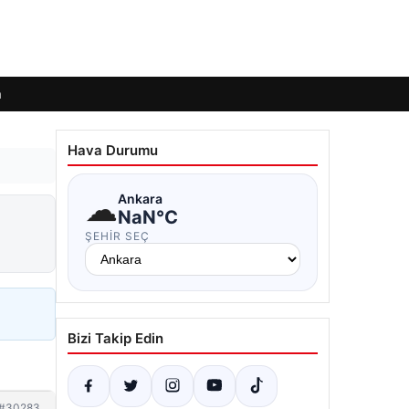
m
Hava Durumu
☁
Ankara
NaN°C
ŞEHIR SEÇ
Bizi Takip Edin
#30283