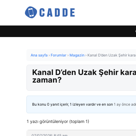
Ana sayfa
›
Forumlar
›
Magazin
›
Kanal D’den Uzak Şehir karar
Kanal D’den Uzak Şehir karar
zaman?
Bu konu 0 yanıt içerir, 1 izleyen vardır ve en son
1 ay önce
ad
1 yazı görüntüleniyor (toplam 1)
07/07/2026: 8:45 am