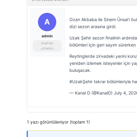
Ozan Akbaba ile Sinem Ünsal’ı bul
A
dizi sezon arasına girdi.
admin
Uzak Şehir sezon finalinin ardından
Anahtar
bölümleri için geri sayım sürerken 
yönetici
Reytinglerde zirvedeki yerini koru
yeniden izlemek isteyenler için ya
buluşacak.
#UzakŞehir tekrar bölümleriyle ha
— Kanal D (@KanalD) July 4, 202
1 yazı görüntüleniyor (toplam 1)