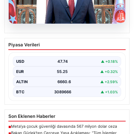
06.08.2026
Bakan Gürlek’ten Çerçeve Yasa
Piyasa Verileri
Açıklaması: “Tüm İşlemler Hukuk
Devleti İlkeleri Doğrultusunda
Yürütülecek”
USD
47.74
▲ +0.18%
Adalet Bakanı Akın Gürlek, terörle mücadelede yeni bir
EUR
55.25
▲ +0.32%
dönemi başlatacak çerçeve yasanın Meclis'te kabul…
ALTIN
6660.6
▲ +2.59%
BTC
3089666
▲ +1.03%
Son Eklenen Haberler
Meta’ya çocuk güvenliği davasında 567 milyon dolar ceza
■
Bakan Gürlek’ten Çerçeve Yasa Açıklaması: “Tüm İşlemler
■