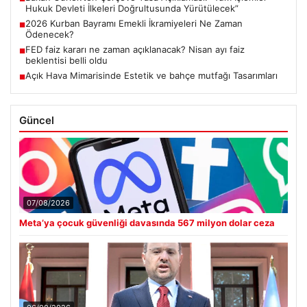
Hukuk Devleti İlkeleri Doğrultusunda Yürütülecek”
2026 Kurban Bayramı Emekli İkramiyeleri Ne Zaman
■
Ödenecek?
FED faiz kararı ne zaman açıklanacak? Nisan ayı faiz
■
beklentisi belli oldu
Açık Hava Mimarisinde Estetik ve bahçe mutfağı Tasarımları
■
Güncel
07/08/2026
Meta’ya çocuk güvenliği davasında 567 milyon dolar ceza