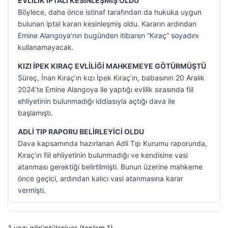
EVLİLİK İPTALİ KESİNLEŞMİŞ OLDU
Böylece, daha önce istinaf tarafından da hukuka uygun
bulunan iptal kararı kesinleşmiş oldu. Kararın ardından
Emine Alangoya’nın bugünden itibaren “Kıraç” soyadını
kullanamayacak.
KIZI İPEK KIRAÇ EVLİLİĞİ MAHKEMEYE GÖTÜRMÜŞTÜ
Süreç, İnan Kıraç’ın kızı İpek Kıraç’ın, babasının 20 Aralık
2024’te Emine Alangoya ile yaptığı evlilik sırasında fiil
ehliyetinin bulunmadığı iddiasıyla açtığı dava ile
başlamıştı.
ADLİ TIP RAPORU BELİRLEYİCİ OLDU
Dava kapsamında hazırlanan Adli Tıp Kurumu raporunda,
Kıraç’ın fiil ehliyetinin bulunmadığı ve kendisine vasi
atanması gerektiği belirtilmişti. Bunun üzerine mahkeme
önce geçici, ardından kalıcı vasi atanmasına karar
vermişti.
1 yazı görüntüleniyor (toplam 1)