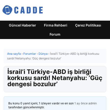
Güncel Haberler
Firma Rehberi
Çerez Politikası
Forum
Ana sayfa
›
Forumlar
›
Dünya
›
İsrail’i Türkiye-ABD iş birliği korkusu
sardı! Netanyahu: ‘Güç dengesi bozulur’
İsrail’i Türkiye-ABD iş birliği
korkusu sardı! Netanyahu: ‘Güç
dengesi bozulur’
Bu konu 0 yanıt içerir, 1 izleyen vardır ve en son
1 ay önce
admin
tarafından güncellenmiştir.