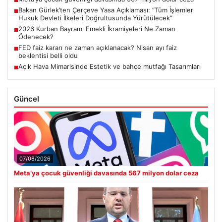
■
Bakan Gürlek’ten Çerçeve Yasa Açıklaması: “Tüm İşlemler
■
Hukuk Devleti İlkeleri Doğrultusunda Yürütülecek”
2026 Kurban Bayramı Emekli İkramiyeleri Ne Zaman
■
Ödenecek?
FED faiz kararı ne zaman açıklanacak? Nisan ayı faiz
■
beklentisi belli oldu
Açık Hava Mimarisinde Estetik ve bahçe mutfağı Tasarımları
■
Güncel
07/08/2026
Meta’ya çocuk güvenliği davasında 567 milyon dolar ceza