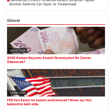
Pakistan’da Protesto Sırasında Karakol Girişinde Yapılan
■
Bombalı Saldırıda Can Kaybı ve Yaralanmalar
Güncel
05/08/2026
2026 Kurban Bayramı Emekli İkramiyeleri Ne Zaman
Ödenecek?
04/08/2026
FED faiz kararı ne zaman açıklanacak? Nisan ayı faiz
beklentisi belli oldu