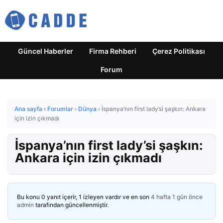
Güncel Haberler
Firma Rehberi
Çerez Politikası
Forum
Ana sayfa
›
Forumlar
›
Dünya
›
İspanya’nın first lady’si şaşkın: Ankara
için izin çıkmadı
İspanya’nın first lady’si şaşkın:
Ankara için izin çıkmadı
Bu konu 0 yanıt içerir, 1 izleyen vardır ve en son
4 hafta 1 gün önce
admin
tarafından güncellenmiştir.