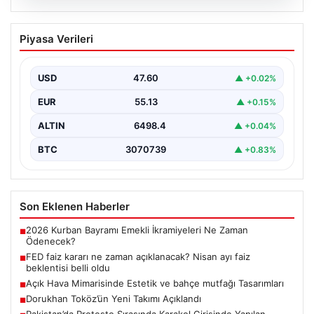
04.08.2026
FED faiz kararı ne zaman açıklanacak?
Piyasa Verileri
Nisan ayı faiz beklentisi belli oldu
USD
47.60
▲ +0.02%
EUR
55.13
▲ +0.15%
ALTIN
6498.4
▲ +0.04%
BTC
3070739
▲ +0.83%
Son Eklenen Haberler
2026 Kurban Bayramı Emekli İkramiyeleri Ne Zaman
■
Ödenecek?
FED faiz kararı ne zaman açıklanacak? Nisan ayı faiz
■
beklentisi belli oldu
Açık Hava Mimarisinde Estetik ve bahçe mutfağı Tasarımları
■
Dorukhan Toköz’ün Yeni Takımı Açıklandı
■