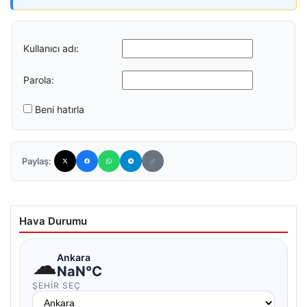
Kullanıcı adı:
Parola:
Beni hatırla
Paylaş:
Hava Durumu
☁
Ankara
NaN°C
ŞEHIR SEÇ