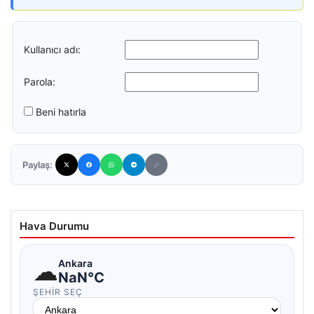
Kullanıcı adı:
Parola:
Beni hatırla
Paylaş:
Hava Durumu
☁
Ankara
NaN°C
ŞEHIR SEÇ