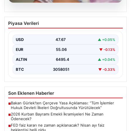
05.08.2026
2026 Kurban Bayramı Emekli
Piyasa Verileri
İkramiyeleri Ne Zaman Ödenecek?
Yaklaşan 2026 Kurban Bayramı nedeniyle, yaklaşık 17
milyon emekli vatandaşın gözü kulağı bayram
USD
47.67
▲ +0.05%
ikramiyesi…
EUR
55.06
▼ -0.13%
ALTIN
6495.4
▲ +0.04%
BTC
3058051
▼ -0.33%
Son Eklenen Haberler
Bakan Gürlek’ten Çerçeve Yasa Açıklaması: “Tüm İşlemler
■
Hukuk Devleti İlkeleri Doğrultusunda Yürütülecek”
2026 Kurban Bayramı Emekli İkramiyeleri Ne Zaman
■
Ödenecek?
FED faiz kararı ne zaman açıklanacak? Nisan ayı faiz
■
beklentisi belli oldu