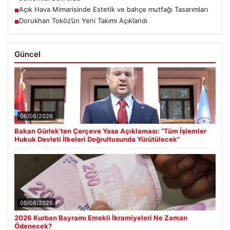
Açık Hava Mimarisinde Estetik ve bahçe mutfağı Tasarımları
■
Dorukhan Toköz’ün Yeni Takımı Açıklandı
■
Güncel
06/08/2026
Bakan Gürlek’ten Çerçeve Yasa Açıklaması: “Tüm İşlemler
Hukuk Devleti İlkeleri Doğrultusunda Yürütülecek”
05/08/2026
2026 Kurban Bayramı Emekli İkramiyeleri Ne Zaman
Ödenecek?