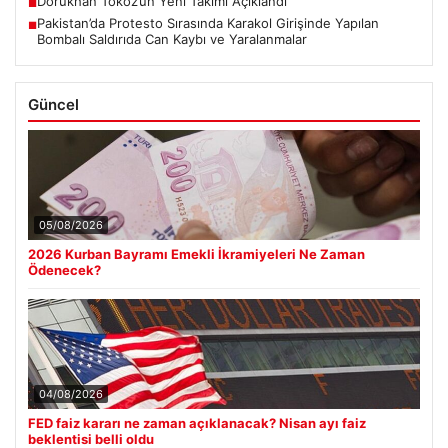
Dorukhan Toköz’ün Yeni Takımı Açıklandı
■
Pakistan’da Protesto Sırasında Karakol Girişinde Yapılan
■
Bombalı Saldırıda Can Kaybı ve Yaralanmalar
Güncel
05/08/2026
2026 Kurban Bayramı Emekli İkramiyeleri Ne Zaman
Ödenecek?
04/08/2026
FED faiz kararı ne zaman açıklanacak? Nisan ayı faiz
beklentisi belli oldu