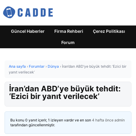
Güncel Haberler
Firma Rehberi
Çerez Politikası
Forum
Ana sayfa
›
Forumlar
›
Dünya
›
İran’dan ABD’ye büyük tehdit: ‘Ezici bir
yanıt verilecek’
İran’dan ABD’ye büyük tehdit:
‘Ezici bir yanıt verilecek’
Bu konu 0 yanıt içerir, 1 izleyen vardır ve en son
4 hafta önce
admin
tarafından güncellenmiştir.