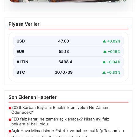
04.08.2026
FED faiz kararı ne zaman açıklanacak?
Piyasa Verileri
Nisan ayı faiz beklentisi belli oldu
USD
47.60
▲ +0.02%
EUR
55.13
▲ +0.15%
ALTIN
6498.4
▲ +0.04%
BTC
3070739
▲ +0.83%
Son Eklenen Haberler
2026 Kurban Bayramı Emekli İkramiyeleri Ne Zaman
■
Ödenecek?
FED faiz kararı ne zaman açıklanacak? Nisan ayı faiz
■
beklentisi belli oldu
Açık Hava Mimarisinde Estetik ve bahçe mutfağı Tasarımları
■