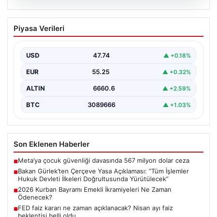
06.08.2026
Bakan Gürlek’ten Çerçeve Yasa
Piyasa Verileri
Açıklaması: “Tüm İşlemler Hukuk
Devleti İlkeleri Doğrultusunda
Yürütülecek”
USD
47.74
▲ +0.18%
Adalet Bakanı Akın Gürlek, terörle mücadelede yeni bir
EUR
55.25
▲ +0.32%
dönemi başlatacak çerçeve yasanın Meclis'te kabul…
ALTIN
6660.6
▲ +2.59%
BTC
3089666
▲ +1.03%
Son Eklenen Haberler
Meta’ya çocuk güvenliği davasında 567 milyon dolar ceza
■
Bakan Gürlek’ten Çerçeve Yasa Açıklaması: “Tüm İşlemler
■
Hukuk Devleti İlkeleri Doğrultusunda Yürütülecek”
2026 Kurban Bayramı Emekli İkramiyeleri Ne Zaman
■
Ödenecek?
FED faiz kararı ne zaman açıklanacak? Nisan ayı faiz
■
beklentisi belli oldu