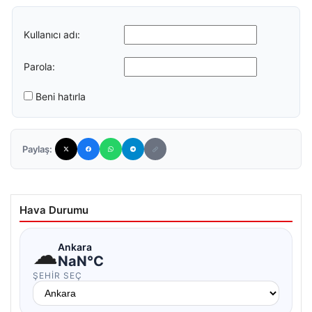
Kullanıcı adı:
Parola:
Beni hatırla
Paylaş:
Hava Durumu
☁
Ankara
NaN°C
ŞEHIR SEÇ