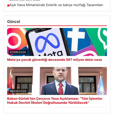
Açık Hava Mimarisinde Estetik ve bahçe mutfağı Tasarımları
■
Güncel
07/08/2026
Meta’ya çocuk güvenliği davasında 567 milyon dolar ceza
06/08/2026
Bakan Gürlek’ten Çerçeve Yasa Açıklaması: “Tüm İşlemler
Hukuk Devleti İlkeleri Doğrultusunda Yürütülecek”