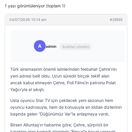
1 yazı görüntüleniyor (toplam 1)
04/07/2026: 10:14 am
#29592
A
admin
Anahtar yönetici
Türk sinemasının önemli isimlerinden Nebahat Çehre’nin
yeni adresi belli oldu. Uzun süredir birçok teklif alan
ancak kabul etmeyen Çehre, Poll Films’in patronu Polat
Yağcı’yla el sıkıştı.
Usta oyuncu Star TV için çekilecek yeni sezonun hem
oyuncu kadrosuyla, hem de konusuyla en iddialı dizilerinin
başında gelen “Düğünümüz Var”la anlaşmaya vardı.
Birsen Altuntaş’ın haberine göre; Çehre, sürprizli bir
karakter olan komedi dizisinde “Feryal”e hayat verecek.