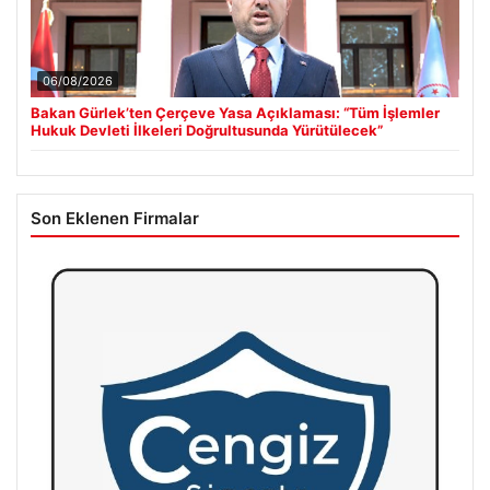
06/08/2026
Bakan Gürlek’ten Çerçeve Yasa Açıklaması: “Tüm İşlemler
Hukuk Devleti İlkeleri Doğrultusunda Yürütülecek”
Son Eklenen Firmalar