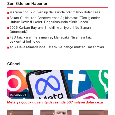
Son Eklenen Haberler
Meta’ya çocuk güvenliği davasında 567 milyon dolar ceza
■
Bakan Gürlek’ten Çerçeve Yasa Açıklaması: “Tüm İşlemler
■
Hukuk Devleti İlkeleri Doğrultusunda Yürütülecek”
2026 Kurban Bayramı Emekli İkramiyeleri Ne Zaman
■
Ödenecek?
FED faiz kararı ne zaman açıklanacak? Nisan ayı faiz
■
beklentisi belli oldu
Açık Hava Mimarisinde Estetik ve bahçe mutfağı Tasarımları
■
Güncel
07/08/2026
Meta’ya çocuk güvenliği davasında 567 milyon dolar ceza