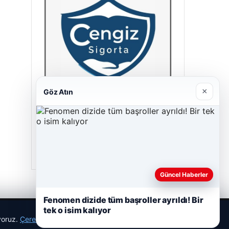
×
Göz Atın
Cengiz Sigorta
23/06/2026
Güncel Haberler
Fenomen dizide tüm başroller ayrıldı! Bir
tek o isim kalıyor
ıyoruz.
Çerez Politikamız
Reddet
Kabul Et