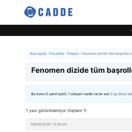
Ana sayfa
›
Forumlar
›
Finans
›
Fenomen dizide tüm başroller ayr
Fenomen dizide tüm başroller
Bu konu 0 yanıt içerir, 1 izleyen vardır ve en son
2 ay önce
ad
1 yazı görüntüleniyor (toplam 1)
08/06/2026: 12:29 am