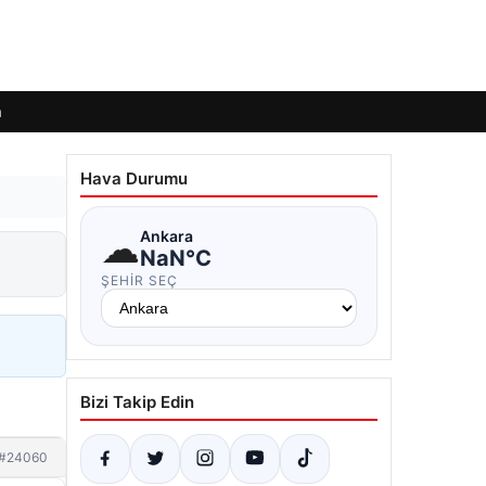
m
Hava Durumu
☁
Ankara
NaN°C
ŞEHIR SEÇ
Bizi Takip Edin
#24060