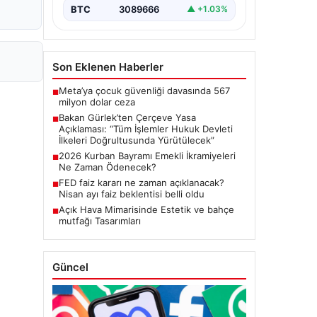
Meclis'te kabul…
BTC
3089666
▲ +1.03%
Son Eklenen Haberler
Meta’ya çocuk güvenliği davasında 567
■
milyon dolar ceza
Bakan Gürlek’ten Çerçeve Yasa
■
Açıklaması: “Tüm İşlemler Hukuk Devleti
İlkeleri Doğrultusunda Yürütülecek”
2026 Kurban Bayramı Emekli İkramiyeleri
■
Ne Zaman Ödenecek?
FED faiz kararı ne zaman açıklanacak?
■
Nisan ayı faiz beklentisi belli oldu
Açık Hava Mimarisinde Estetik ve bahçe
■
mutfağı Tasarımları
Güncel