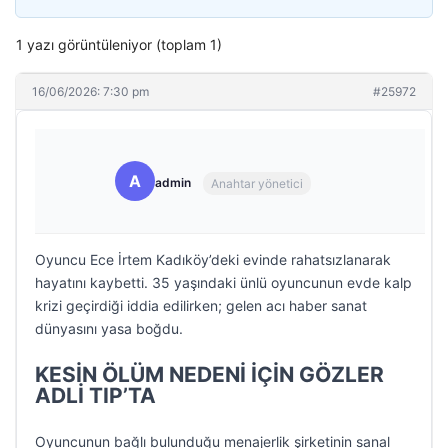
1 yazı görüntüleniyor (toplam 1)
16/06/2026: 7:30 pm
#25972
A
admin
Anahtar yönetici
Oyuncu Ece İrtem Kadıköy’deki evinde rahatsızlanarak
hayatını kaybetti. 35 yaşındaki ünlü oyuncunun evde kalp
krizi geçirdiği iddia edilirken; gelen acı haber sanat
dünyasını yasa boğdu.
KESİN ÖLÜM NEDENİ İÇİN GÖZLER
ADLİ TIP’TA
Oyuncunun bağlı bulunduğu menajerlik şirketinin sanal