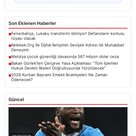
Son Eklenen Haberler
Fenerbahçe, Lukaku transferini bitiriyor! Defansların korkulu
■
rüyası olacak
Kelebek.Org İle Dijital İletişimin Seviyeli Adresi Ve Muhabbet
■
Deneyimi
Meta’ya çocuk güvenliği davasında 567 milyon dolar ceza
■
Bakan Gürlek’ten Çerçeve Yasa Açıklaması: “Tüm İşlemler
■
Hukuk Devleti İlkeleri Doğrultusunda Yürütülecek”
2026 Kurban Bayramı Emekli İkramiyeleri Ne Zaman
■
Ödenecek?
Güncel
08/08/2026