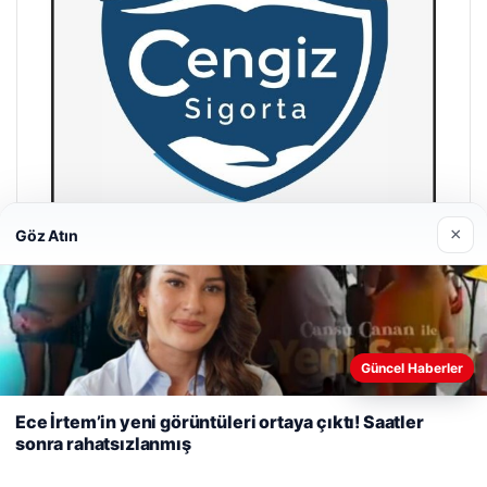
×
Göz Atın
Hastaş Beton
26/05/2026
Web sitemizi nasıl kullandığınızı daha iyi anlayabilmek,
Güncel Haberler
deneyiminizi kişiselleştirmek ve geliştirmek amacıyla çerezler
kullanıyoruz.
Çerez Politikamız
Ece İrtem’in yeni görüntüleri ortaya çıktı! Saatler
sonra rahatsızlanmış
Reddet
Kabul Et