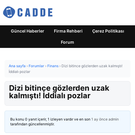
Güncel Haberler
Firma Rehberi
Çerez Politikası
Forum
Ana sayfa
›
Forumlar
›
Finans
›
Dizi bitince gözlerden uzak kalmıştı!
İddialı pozlar
Dizi bitince gözlerden uzak
kalmıştı! İddialı pozlar
Bu konu 0 yanıt içerir, 1 izleyen vardır ve en son
1 ay önce
admin
tarafından güncellenmiştir.