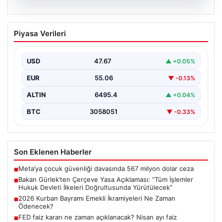
06.08.2026
Bakan Gürlek’ten Çerçeve Yasa
Piyasa Verileri
Açıklaması: “Tüm İşlemler Hukuk
Devleti İlkeleri Doğrultusunda
Yürütülecek”
USD
47.67
▲ +0.05%
Adalet Bakanı Akın Gürlek, terörle mücadelede yeni bir
EUR
55.06
▼ -0.13%
dönemi başlatacak çerçeve yasanın Meclis'te kabul…
ALTIN
6495.4
▲ +0.04%
BTC
3058051
▼ -0.33%
Son Eklenen Haberler
Meta’ya çocuk güvenliği davasında 567 milyon dolar ceza
■
Bakan Gürlek’ten Çerçeve Yasa Açıklaması: “Tüm İşlemler
■
Hukuk Devleti İlkeleri Doğrultusunda Yürütülecek”
2026 Kurban Bayramı Emekli İkramiyeleri Ne Zaman
■
Ödenecek?
FED faiz kararı ne zaman açıklanacak? Nisan ayı faiz
■