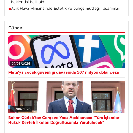
beklentisi belli oldu
Açık Hava Mimarisinde Estetik ve bahçe mutfağı Tasarımları
■
Güncel
07/08/2026
Meta’ya çocuk güvenliği davasında 567 milyon dolar ceza
06/08/2026
Bakan Gürlek’ten Çerçeve Yasa Açıklaması: “Tüm İşlemler
Hukuk Devleti İlkeleri Doğrultusunda Yürütülecek”