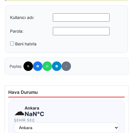
Kullanıcı adı:
Parola:
Beni hatırla
Paylaş:
Hava Durumu
☁
Ankara
NaN°C
ŞEHIR SEÇ