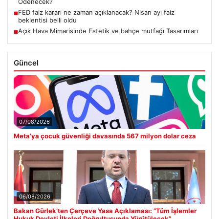
Ödenecek?
FED faiz kararı ne zaman açıklanacak? Nisan ayı faiz
■
beklentisi belli oldu
Açık Hava Mimarisinde Estetik ve bahçe mutfağı Tasarımları
■
Güncel
07/08/2026
Meta’ya çocuk güvenliği davasında 567 milyon dolar ceza
06/08/2026
Bakan Gürlek’ten Çerçeve Yasa Açıklaması: “Tüm İşlemler
Hukuk Devleti İlkeleri Doğrultusunda Yürütülecek”