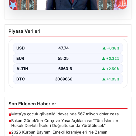
06.08.2026
Bakan Gürlek’ten Çerçeve Yasa
Piyasa Verileri
Açıklaması: “Tüm İşlemler Hukuk
Devleti İlkeleri Doğrultusunda
Yürütülecek”
USD
47.74
▲ +0.18%
Adalet Bakanı Akın Gürlek, terörle mücadelede yeni bir
EUR
55.25
▲ +0.32%
dönemi başlatacak çerçeve yasanın Meclis'te kabul…
ALTIN
6660.6
▲ +2.59%
BTC
3089666
▲ +1.03%
Son Eklenen Haberler
Meta’ya çocuk güvenliği davasında 567 milyon dolar ceza
■
Bakan Gürlek’ten Çerçeve Yasa Açıklaması: “Tüm İşlemler
■
Hukuk Devleti İlkeleri Doğrultusunda Yürütülecek”
2026 Kurban Bayramı Emekli İkramiyeleri Ne Zaman
■