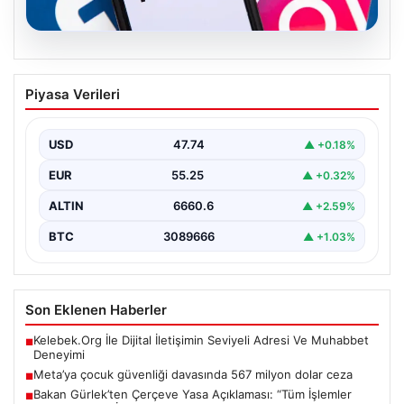
07.08.2026
Meta’ya çocuk güvenliği davasında 567
Piyasa Verileri
milyon dolar ceza
USD
47.74
▲ +0.18%
EUR
55.25
▲ +0.32%
ALTIN
6660.6
▲ +2.59%
BTC
3089666
▲ +1.03%
Son Eklenen Haberler
Kelebek.Org İle Dijital İletişimin Seviyeli Adresi Ve Muhabbet
■
Deneyimi
Meta’ya çocuk güvenliği davasında 567 milyon dolar ceza
■
Bakan Gürlek’ten Çerçeve Yasa Açıklaması: “Tüm İşlemler
■