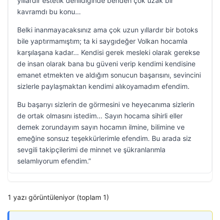
yıllardır estetik denildiğinde benden çok uzak bir
kavramdı bu konu…
Belki inanmayacaksınız ama çok uzun yıllardır bir botoks
bile yaptırmamıştım; ta ki saygıdeğer Volkan hocamla
karşılaşana kadar… Kendisi gerek mesleki olarak gerekse
de insan olarak bana bu güveni verip kendimi kendisine
emanet etmekten ve aldığım sonucun başarısını, sevincini
sizlerle paylaşmaktan kendimi alıkoyamadım efendim.
Bu başarıyı sizlerin de görmesini ve heyecanıma sizlerin
de ortak olmasını istedim… Sayın hocama sihirli eller
demek zorundayım sayın hocamın ilmine, bilimine ve
emeğine sonsuz teşekkürlerimle efendim. Bu arada siz
sevgili takipçilerimi de minnet ve şükranlarımla
selamlıyorum efendim.”
1 yazı görüntüleniyor (toplam 1)