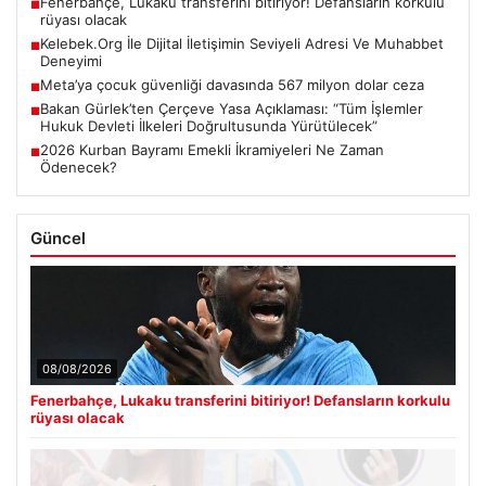
Fenerbahçe, Lukaku transferini bitiriyor! Defansların korkulu
■
rüyası olacak
Kelebek.Org İle Dijital İletişimin Seviyeli Adresi Ve Muhabbet
■
Deneyimi
Meta’ya çocuk güvenliği davasında 567 milyon dolar ceza
■
Bakan Gürlek’ten Çerçeve Yasa Açıklaması: “Tüm İşlemler
■
Hukuk Devleti İlkeleri Doğrultusunda Yürütülecek”
2026 Kurban Bayramı Emekli İkramiyeleri Ne Zaman
■
Ödenecek?
Güncel
08/08/2026
Fenerbahçe, Lukaku transferini bitiriyor! Defansların korkulu
rüyası olacak