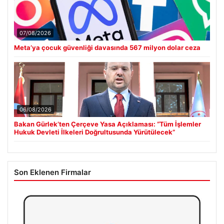
07/08/2026
Meta’ya çocuk güvenliği davasında 567 milyon dolar ceza
06/08/2026
Bakan Gürlek’ten Çerçeve Yasa Açıklaması: “Tüm İşlemler
Hukuk Devleti İlkeleri Doğrultusunda Yürütülecek”
Son Eklenen Firmalar