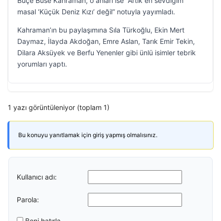
Buçe Buse Kahraman, o anları ise “Artık en sevdiğim
masal ‘Küçük Deniz Kızı’ değil” notuyla yayımladı.
Kahraman’ın bu paylaşımına Sıla Türkoğlu, Ekin Mert
Daymaz, İlayda Akdoğan, Emre Aslan, Tarık Emir Tekin,
Dilara Aksüyek ve Berfu Yenenler gibi ünlü isimler tebrik
yorumları yaptı.
1 yazı görüntüleniyor (toplam 1)
Bu konuyu yanıtlamak için giriş yapmış olmalısınız.
Kullanıcı adı:
Parola:
Beni hatırla