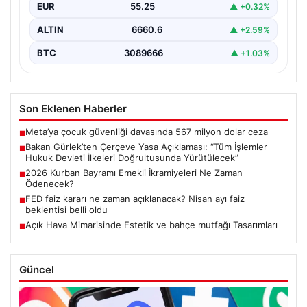
Adalet Bakanı Akın Gürlek, terörle mücadelede yeni bir
EUR
55.25
▲ +0.32%
dönemi başlatacak çerçeve yasanın Meclis'te kabul…
ALTIN
6660.6
▲ +2.59%
BTC
3089666
▲ +1.03%
Son Eklenen Haberler
Meta’ya çocuk güvenliği davasında 567 milyon dolar ceza
■
Bakan Gürlek’ten Çerçeve Yasa Açıklaması: “Tüm İşlemler
■
Hukuk Devleti İlkeleri Doğrultusunda Yürütülecek”
2026 Kurban Bayramı Emekli İkramiyeleri Ne Zaman
■
Ödenecek?
FED faiz kararı ne zaman açıklanacak? Nisan ayı faiz
■
beklentisi belli oldu
Açık Hava Mimarisinde Estetik ve bahçe mutfağı Tasarımları
■
Güncel