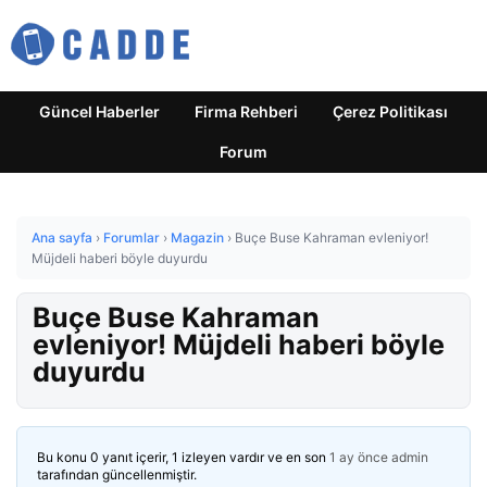
Güncel Haberler
Firma Rehberi
Çerez Politikası
Forum
Ana sayfa
›
Forumlar
›
Magazin
›
Buçe Buse Kahraman evleniyor!
Müjdeli haberi böyle duyurdu
Buçe Buse Kahraman
evleniyor! Müjdeli haberi böyle
duyurdu
Bu konu 0 yanıt içerir, 1 izleyen vardır ve en son
1 ay önce
admin
tarafından güncellenmiştir.