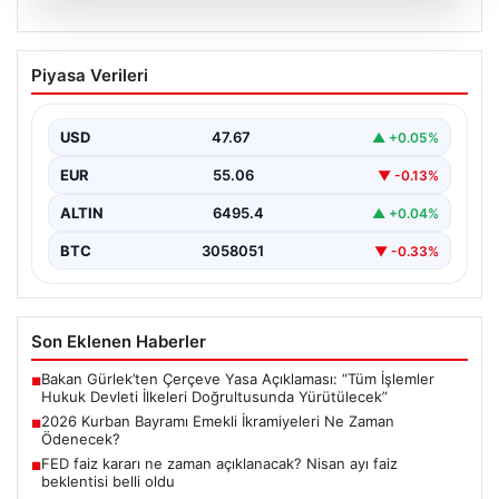
05.08.2026
2026 Kurban Bayramı Emekli
Piyasa Verileri
İkramiyeleri Ne Zaman Ödenecek?
Yaklaşan 2026 Kurban Bayramı nedeniyle, yaklaşık 17
milyon emekli vatandaşın gözü kulağı bayram
USD
47.67
▲ +0.05%
ikramiyesi…
EUR
55.06
▼ -0.13%
ALTIN
6495.4
▲ +0.04%
BTC
3058051
▼ -0.33%
Son Eklenen Haberler
Bakan Gürlek’ten Çerçeve Yasa Açıklaması: “Tüm İşlemler
■
Hukuk Devleti İlkeleri Doğrultusunda Yürütülecek”
2026 Kurban Bayramı Emekli İkramiyeleri Ne Zaman
■
Ödenecek?
FED faiz kararı ne zaman açıklanacak? Nisan ayı faiz
■
beklentisi belli oldu