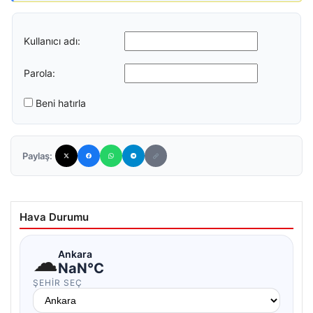
Kullanıcı adı:
Parola:
Beni hatırla
Paylaş:
Hava Durumu
☁
Ankara
NaN°C
ŞEHIR SEÇ