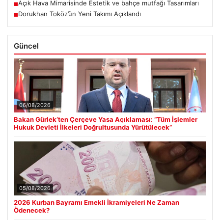
Açık Hava Mimarisinde Estetik ve bahçe mutfağı Tasarımları
■
Dorukhan Toköz’ün Yeni Takımı Açıklandı
■
Güncel
06/08/2026
Bakan Gürlek’ten Çerçeve Yasa Açıklaması: “Tüm İşlemler
Hukuk Devleti İlkeleri Doğrultusunda Yürütülecek”
05/08/2026
2026 Kurban Bayramı Emekli İkramiyeleri Ne Zaman
Ödenecek?