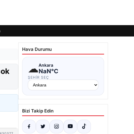
m
Hava Durumu
☁
Ankara
çok
NaN°C
ŞEHIR SEÇ
Bizi Takip Edin
#30377