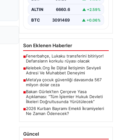
Günümüzde…
ALTIN
6660.6
▲ +2.59%
BTC
3091469
▲ +0.06%
Son Eklenen Haberler
Fenerbahçe, Lukaku transferini bitiriyor!
■
Defansların korkulu rüyası olacak
Kelebek.Org İle Dijital İletişimin Seviyeli
■
Adresi Ve Muhabbet Deneyimi
Meta’ya çocuk güvenliği davasında 567
■
milyon dolar ceza
Bakan Gürlek’ten Çerçeve Yasa
■
Açıklaması: “Tüm İşlemler Hukuk Devleti
İlkeleri Doğrultusunda Yürütülecek”
2026 Kurban Bayramı Emekli İkramiyeleri
■
Ne Zaman Ödenecek?
Güncel