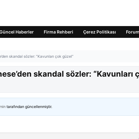
Güncel Haberler
Firma Rehberi
Çerez Politikası
Foru
’den skandal sözler: “Kavunları çok güzel”
ese’den skandal sözler: “Kavunları 
min
tarafından güncellenmiştir.