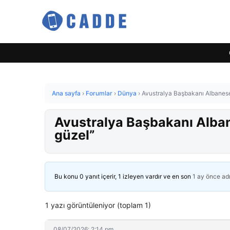
Ana sayfa
›
Forumlar
›
Dünya
›
Avustralya Başbakanı Albanese
Avustralya Başbakanı Alban
güzel”
Bu konu 0 yanıt içerir, 1 izleyen vardır ve en son
1 ay önce
ad
1 yazı görüntüleniyor (toplam 1)
08/07/2026: 2:14 pm