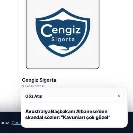
Cengiz Sigorta
23/06/2026
×
Göz Atın
Avustralya Başbakanı Albanese’den
skandal sözler: “Kavunları çok güzel”
ıyoruz.
Çerez Politikamız
Reddet
Kabul Et