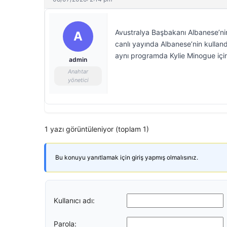
Avustralya Başbakanı Albanese’nin
A
canlı yayında Albanese’nin kulland
aynı programda Kylie Minogue için k
admin
Anahtar
yönetici
1 yazı görüntüleniyor (toplam 1)
Bu konuyu yanıtlamak için giriş yapmış olmalısınız.
Kullanıcı adı:
Parola: