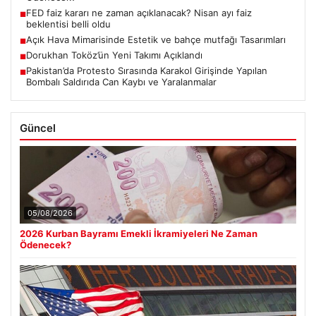
FED faiz kararı ne zaman açıklanacak? Nisan ayı faiz
■
beklentisi belli oldu
Açık Hava Mimarisinde Estetik ve bahçe mutfağı Tasarımları
■
Dorukhan Toköz’ün Yeni Takımı Açıklandı
■
Pakistan’da Protesto Sırasında Karakol Girişinde Yapılan
■
Bombalı Saldırıda Can Kaybı ve Yaralanmalar
Güncel
05/08/2026
2026 Kurban Bayramı Emekli İkramiyeleri Ne Zaman
Ödenecek?