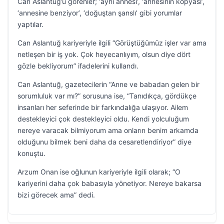
Can Aslantuğ’u görenler; ‘aynı annesi’, ‘annesinin kopyası’,
‘annesine benziyor’, ‘doğuştan şanslı’ gibi yorumlar
yaptılar.
Can Aslantuğ kariyeriyle ilgili “Görüştüğümüz işler var ama
netleşen bir iş yok. Çok heyecanlıyım, olsun diye dört
gözle bekliyorum” ifadelerini kullandı.
Can Aslantuğ, gazetecilerin “Anne ve babadan gelen bir
sorumluluk var mı?” sorusuna ise, “Tanıdıkça, gördükçe
insanları her seferinde bir farkındalığa ulaşıyor. Ailem
destekleyici çok destekleyici oldu. Kendi yolculuğum
nereye varacak bilmiyorum ama onların benim arkamda
olduğunu bilmek beni daha da cesaretlendiriyor” diye
konuştu.
Arzum Onan ise oğlunun kariyeriyle ilgili olarak; “O
kariyerini daha çok babasıyla yönetiyor. Nereye bakarsa
bizi görecek ama” dedi.