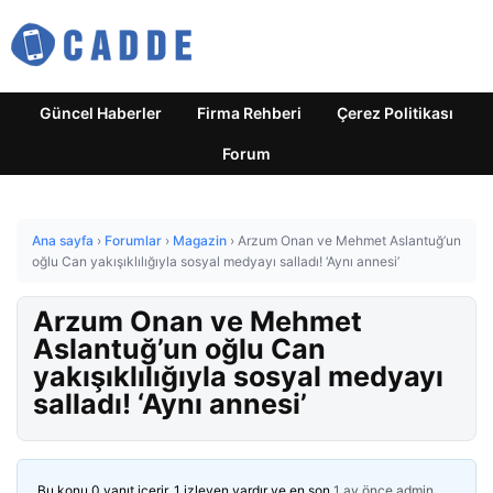
Güncel Haberler
Firma Rehberi
Çerez Politikası
Forum
Ana sayfa
›
Forumlar
›
Magazin
›
Arzum Onan ve Mehmet Aslantuğ’un
oğlu Can yakışıklılığıyla sosyal medyayı salladı! ‘Aynı annesi’
Arzum Onan ve Mehmet
Aslantuğ’un oğlu Can
yakışıklılığıyla sosyal medyayı
salladı! ‘Aynı annesi’
Bu konu 0 yanıt içerir, 1 izleyen vardır ve en son
1 ay önce
admin