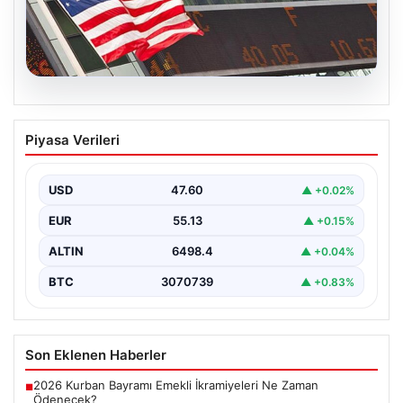
04.08.2026
FED faiz kararı ne zaman açıklanacak?
Piyasa Verileri
Nisan ayı faiz beklentisi belli oldu
USD
47.60
▲ +0.02%
EUR
55.13
▲ +0.15%
ALTIN
6498.4
▲ +0.04%
BTC
3070739
▲ +0.83%
Son Eklenen Haberler
2026 Kurban Bayramı Emekli İkramiyeleri Ne Zaman
■
Ödenecek?