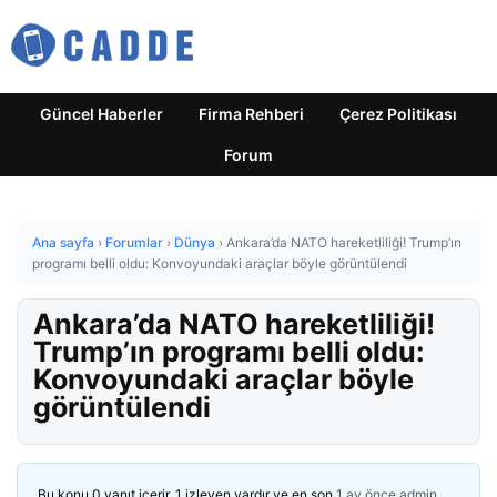
Güncel Haberler
Firma Rehberi
Çerez Politikası
Forum
Ana sayfa
›
Forumlar
›
Dünya
›
Ankara’da NATO hareketliliği! Trump’ın
programı belli oldu: Konvoyundaki araçlar böyle görüntülendi
Ankara’da NATO hareketliliği!
Trump’ın programı belli oldu:
Konvoyundaki araçlar böyle
görüntülendi
Bu konu 0 yanıt içerir, 1 izleyen vardır ve en son
1 ay önce
admin