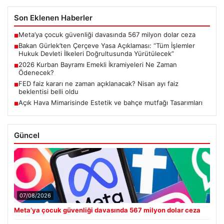
Son Eklenen Haberler
Meta’ya çocuk güvenliği davasında 567 milyon dolar ceza
■
Bakan Gürlek’ten Çerçeve Yasa Açıklaması: “Tüm İşlemler
■
Hukuk Devleti İlkeleri Doğrultusunda Yürütülecek”
2026 Kurban Bayramı Emekli İkramiyeleri Ne Zaman
■
Ödenecek?
FED faiz kararı ne zaman açıklanacak? Nisan ayı faiz
■
beklentisi belli oldu
Açık Hava Mimarisinde Estetik ve bahçe mutfağı Tasarımları
■
Güncel
07/08/2026
Meta’ya çocuk güvenliği davasında 567 milyon dolar ceza