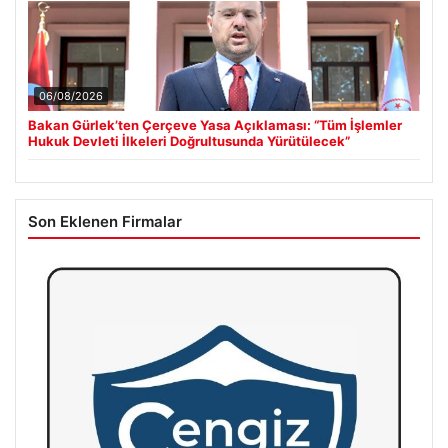
06/08/2026
Bakan Gürlek’ten Çerçeve Yasa Açıklaması: “Tüm İşlemler
Hukuk Devleti İlkeleri Doğrultusunda Yürütülecek”
Son Eklenen Firmalar