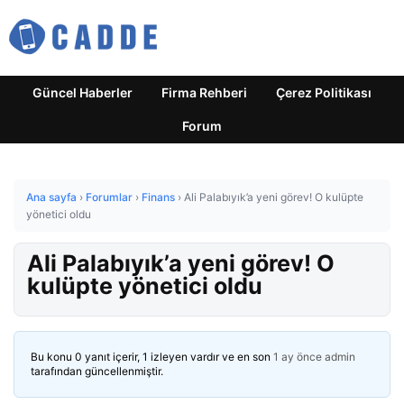
Güncel Haberler
Firma Rehberi
Çerez Politikası
Forum
Ana sayfa
›
Forumlar
›
Finans
›
Ali Palabıyık’a yeni görev! O kulüpte
yönetici oldu
Ali Palabıyık’a yeni görev! O
kulüpte yönetici oldu
Bu konu 0 yanıt içerir, 1 izleyen vardır ve en son
1 ay önce
admin
tarafından güncellenmiştir.