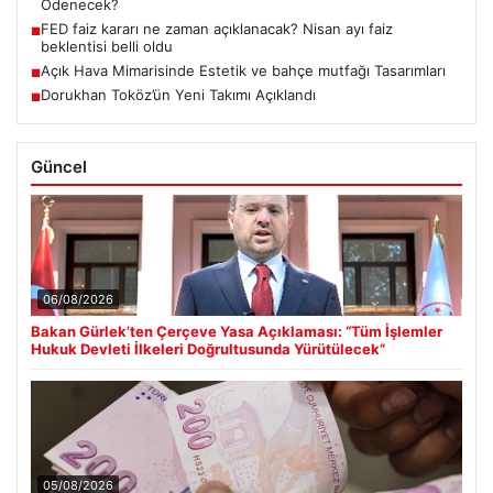
Ödenecek?
FED faiz kararı ne zaman açıklanacak? Nisan ayı faiz
■
beklentisi belli oldu
Açık Hava Mimarisinde Estetik ve bahçe mutfağı Tasarımları
■
Dorukhan Toköz’ün Yeni Takımı Açıklandı
■
Güncel
06/08/2026
Bakan Gürlek’ten Çerçeve Yasa Açıklaması: “Tüm İşlemler
Hukuk Devleti İlkeleri Doğrultusunda Yürütülecek”
05/08/2026