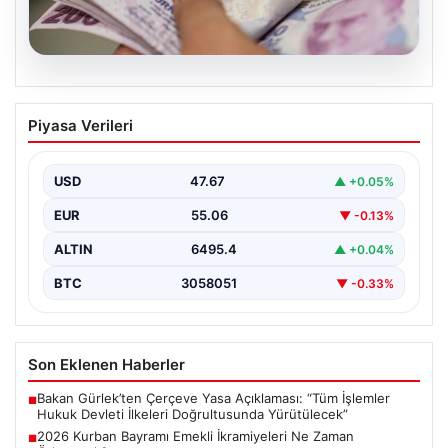
05.08.2026
2026 Kurban Bayramı Emekli
Piyasa Verileri
İkramiyeleri Ne Zaman Ödenecek?
Yaklaşan 2026 Kurban Bayramı nedeniyle, yaklaşık 17
milyon emekli vatandaşın gözü kulağı bayram
USD
47.67
▲ +0.05%
ikramiyesi…
EUR
55.06
▼ -0.13%
ALTIN
6495.4
▲ +0.04%
BTC
3058051
▼ -0.33%
Son Eklenen Haberler
Bakan Gürlek’ten Çerçeve Yasa Açıklaması: “Tüm İşlemler
■
Hukuk Devleti İlkeleri Doğrultusunda Yürütülecek”
2026 Kurban Bayramı Emekli İkramiyeleri Ne Zaman
■