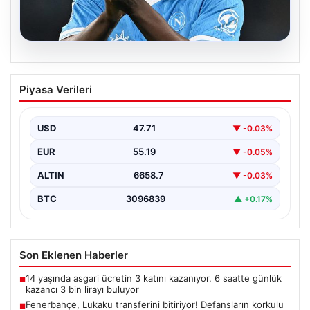
08.08.2026
Fenerbahçe, Lukaku transferini
Piyasa Verileri
bitiriyor! Defansların korkulu rüyası
olacak
USD
47.71
▼ -0.03%
EUR
55.19
▼ -0.05%
ALTIN
6658.7
▼ -0.03%
BTC
3096839
▲ +0.17%
Son Eklenen Haberler
14 yaşında asgari ücretin 3 katını kazanıyor. 6 saatte günlük
■
kazancı 3 bin lirayı buluyor
Fenerbahçe, Lukaku transferini bitiriyor! Defansların korkulu
■