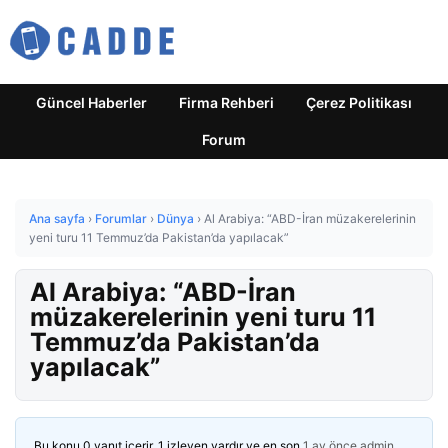
Güncel Haberler
Firma Rehberi
Çerez Politikası
Forum
Ana sayfa
›
Forumlar
›
Dünya
›
Al Arabiya: “ABD-İran müzakerelerinin
yeni turu 11 Temmuz’da Pakistan’da yapılacak”
Al Arabiya: “ABD-İran
müzakerelerinin yeni turu 11
Temmuz’da Pakistan’da
yapılacak”
Bu konu 0 yanıt içerir, 1 izleyen vardır ve en son
1 ay önce
admin