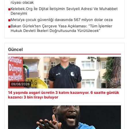
rüyası olacak
Kelebek.Org İle Dijital İletişimin Seviyeli Adresi Ve Muhabbet
■
Deneyimi
Meta’ya çocuk güvenliği davasında 567 milyon dolar ceza
■
Bakan Gürlek’ten Çerçeve Yasa Açıklaması: “Tüm İşlemler
■
Hukuk Devleti İlkeleri Doğrultusunda Yürütülecek”
Güncel
09/08/2026
14 yaşında asgari ücretin 3 katını kazanıyor. 6 saatte günlük
kazancı 3 bin lirayı buluyor