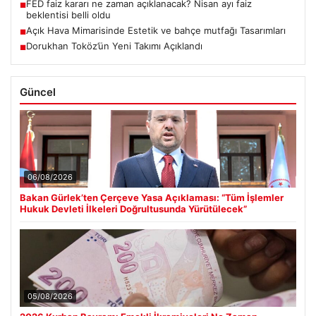
FED faiz kararı ne zaman açıklanacak? Nisan ayı faiz
■
beklentisi belli oldu
Açık Hava Mimarisinde Estetik ve bahçe mutfağı Tasarımları
■
Dorukhan Toköz’ün Yeni Takımı Açıklandı
■
Güncel
06/08/2026
Bakan Gürlek’ten Çerçeve Yasa Açıklaması: “Tüm İşlemler
Hukuk Devleti İlkeleri Doğrultusunda Yürütülecek”
05/08/2026