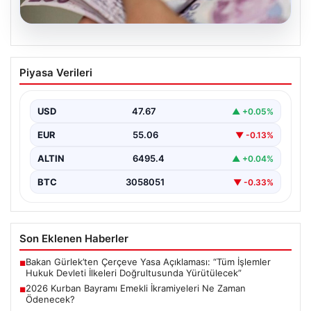
05.08.2026
2026 Kurban Bayramı Emekli
Piyasa Verileri
İkramiyeleri Ne Zaman Ödenecek?
Yaklaşan 2026 Kurban Bayramı nedeniyle, yaklaşık 17
milyon emekli vatandaşın gözü kulağı bayram
USD
47.67
▲ +0.05%
ikramiyesi…
EUR
55.06
▼ -0.13%
ALTIN
6495.4
▲ +0.04%
BTC
3058051
▼ -0.33%
Son Eklenen Haberler
Bakan Gürlek’ten Çerçeve Yasa Açıklaması: “Tüm İşlemler
■
Hukuk Devleti İlkeleri Doğrultusunda Yürütülecek”
2026 Kurban Bayramı Emekli İkramiyeleri Ne Zaman
■
Ödenecek?