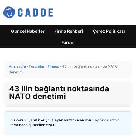
Güncel Haberler
Firma Rehberi
Çerez Politikası
Forum
Ana sayfa
›
Forumlar
›
Finans
›
43 ilin bağlantı noktasında NATO
denetimi
43 ilin bağlantı noktasında
NATO denetimi
Bu konu 0 yanıt içerir, 1 izleyen vardır ve en son
1 ay önce
admin
tarafından güncellenmiştir.