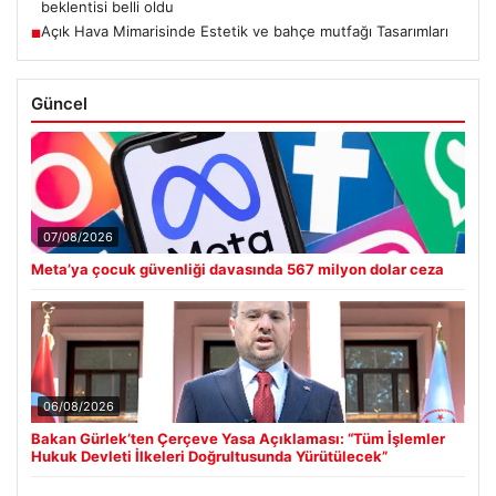
beklentisi belli oldu
Açık Hava Mimarisinde Estetik ve bahçe mutfağı Tasarımları
■
Güncel
07/08/2026
Meta’ya çocuk güvenliği davasında 567 milyon dolar ceza
06/08/2026
Bakan Gürlek’ten Çerçeve Yasa Açıklaması: “Tüm İşlemler
Hukuk Devleti İlkeleri Doğrultusunda Yürütülecek”