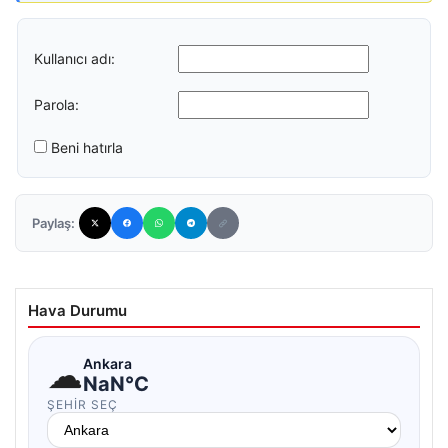
Kullanıcı adı:
Parola:
Beni hatırla
Paylaş:
Hava Durumu
☁
Ankara
NaN°C
ŞEHIR SEÇ