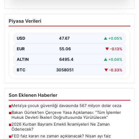
06.08.2026
Bakan Gürlek’ten Çerçeve Yasa
Piyasa Verileri
Açıklaması: “Tüm İşlemler Hukuk
Devleti İlkeleri Doğrultusunda
Yürütülecek”
USD
47.67
▲ +0.05%
Adalet Bakanı Akın Gürlek, terörle mücadelede yeni bir
EUR
55.06
▼ -0.13%
dönemi başlatacak çerçeve yasanın Meclis'te kabul…
ALTIN
6495.4
▲ +0.04%
BTC
3058051
▼ -0.33%
Son Eklenen Haberler
Meta’ya çocuk güvenliği davasında 567 milyon dolar ceza
■
Bakan Gürlek’ten Çerçeve Yasa Açıklaması: “Tüm İşlemler
■
Hukuk Devleti İlkeleri Doğrultusunda Yürütülecek”
2026 Kurban Bayramı Emekli İkramiyeleri Ne Zaman
■
Ödenecek?
FED faiz kararı ne zaman açıklanacak? Nisan ayı faiz
■