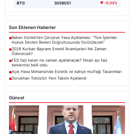
BTC
3058051
▼ -0.33%
Son Eklenen Haberler
Bakan Gürlek’ten Çerçeve Yasa Açıklaması: “Tüm İşlemler
■
Hukuk Devleti İlkeleri Doğrultusunda Yürütülecek”
2026 Kurban Bayramı Emekli İkramiyeleri Ne Zaman
■
Ödenecek?
FED faiz kararı ne zaman açıklanacak? Nisan ayı faiz
■
beklentisi belli oldu
Açık Hava Mimarisinde Estetik ve bahçe mutfağı Tasarımları
■
Dorukhan Toköz’ün Yeni Takımı Açıklandı
■
Güncel
06/08/2026